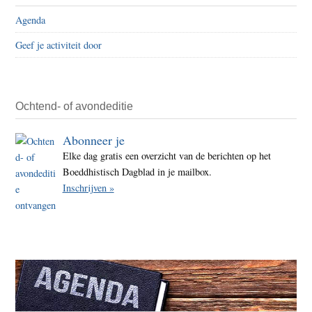
zet
Agenda
de
Geef je activiteit door
Dalai
Lam
nog
steed
Ochtend- of avondeditie
een
Abonneer je
onze
Elke dag gratis een overzicht van de berichten op het
toek
Boeddhistisch Dagblad in je mailbox.
uit
Inschrijven »