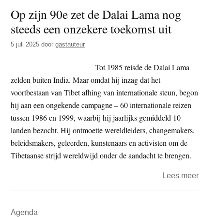
t
Op zijn 90e zet de Dalai Lama nog
e
e
s
steeds een onzekere toekomst uit
i
5 juli 2025
door
gastauteur
t
e
Tot 1985 reisde de Dalai Lama
zelden buiten India. Maar omdat hij inzag dat het
voortbestaan van Tibet afhing van internationale steun, begon
hij aan een ongekende campagne – 60 internationale reizen
tussen 1986 en 1999, waarbij hij jaarlijks gemiddeld 10
landen bezocht. Hij ontmoette wereldleiders, changemakers,
beleidsmakers, geleerden, kunstenaars en activisten om de
Tibetaanse strijd wereldwijd onder de aandacht te brengen.
over
Lees meer
Op
zijn
Primaire
Agenda
90e
Sidebar