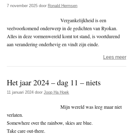
t
7 november 2025
door
Ronald Hermsen
e
e
s
Vergankelijkheid is een
i
veelvoorkomend onderwerp in de gedichten van Ryokan.
t
Alles in deze vormenwereld komt tot stand, is voortdurend
e
aan verandering onderhevig en vindt zijn einde.
over
Lees meer
Leve
Het jaar 2024 – dag 11 – niets
11 januari 2024
door
Joop Ha Hoek
Mijn wereld was leeg maar niet
verlaten.
Somewhere over the rainbow, skies are blue.
Take care out-there.