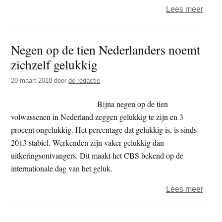
over
Lees meer
Het
jaar
Negen op de tien Nederlanders noemt
2024
zichzelf gelukkig
–
dag
20 maart 2018
door
de redactie
11
–
Bijna negen op de tien
niets
volwassenen in Nederland zeggen gelukkig te zijn en 3
procent ongelukkig. Het percentage dat gelukkig is, is sinds
2013 stabiel. Werkenden zijn vaker gelukkig dan
uitkeringsontvangers. Dit maakt het CBS bekend op de
internationale dag van het geluk.
over
Lees meer
Nege
op
Primaire