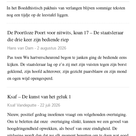
In het Boeddhistisch pakhuis van verlangen blijven sommige teksten
nog een tijdje op de leestafel liggen.
De Poortloze Poort voor nitwits, koan 17 – De staatsleraar
die drie keer zijn bediende riep
Hans van Dam - 2 augustus 2026
Pas toen Wu hartverscheurend begon te janken ging de bediende eens
kijken. De staatsleraar lag op z’n zij met zijn vuisten tegen zijn borst
geklemd, zijn hoofd achterover, zijn gezicht paarsblauw en zijn mond
en ogen wijd opengesperd.
Ksaf – De kunst van het geluk 1
Ksaf Vandeputte - 22 juli 2026
Nieuw, positief gedrag inoefenen vraagt om volgehouden overtuiging.
Om te beletten dat onze overtuiging slinkt, kunnen we een gevoel van
hoogdringendheid opwekken, als besef van onze eindigheid. De
uitdaging wordt dan dat we elk moment benutten om te doen wat goed