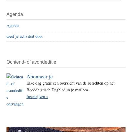
bekli
Primaire
Agenda
Shell
Sidebar
gebo
Agenda
Rott
Geef je activiteit door
Ochtend- of avondeditie
Abonneer je
Elke dag gratis een overzicht van de berichten op het
Boeddhistisch Dagblad in je mailbox.
Inschrijven »