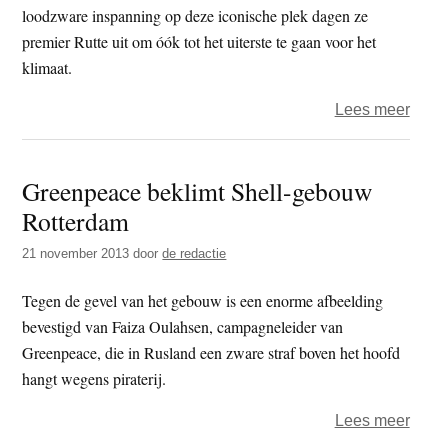
loodzware inspanning op deze iconische plek dagen ze
premier Rutte uit om óók tot het uiterste te gaan voor het
klimaat.
over
Lees meer
Klima
Gree
Greenpeace beklimt Shell-gebouw
bekl
Rotterdam
Rott
Eras
21 november 2013
door
de redactie
Tegen de gevel van het gebouw is een enorme afbeelding
bevestigd van Faiza Oulahsen, campagneleider van
Greenpeace, die in Rusland een zware straf boven het hoofd
hangt wegens piraterij.
over
Lees meer
Gree