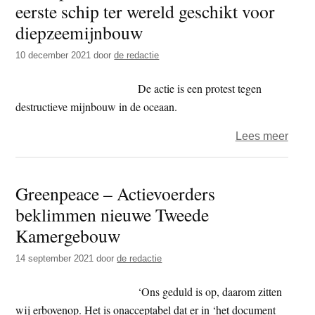
eerste schip ter wereld geschikt voor
t
e
diepzeemijnbouw
e
s
i
10 december 2021
door
de redactie
t
De actie is een protest tegen
e
destructieve mijnbouw in de oceaan.
over
Lees meer
Gree
activ
Greenpeace – Actievoerders
bekl
beklimmen nieuwe Tweede
eerst
schip
Kamergebouw
ter
14 september 2021
door
de redactie
were
gesch
‘Ons geduld is op, daarom zitten
voor
wij erbovenop. Het is onacceptabel dat er in ‘het document