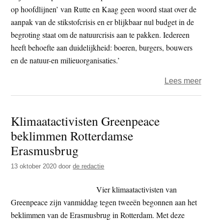
diep
op hoofdlijnen’ van Rutte en Kaag geen woord staat over de
aanpak van de stikstofcrisis en er blijkbaar nul budget in de
begroting staat om de natuurcrisis aan te pakken. Iedereen
heeft behoefte aan duidelijkheid: boeren, burgers, bouwers
en de natuur-en milieuorganisaties.’
over
Lees meer
Gree
–
Klimaatactivisten Greenpeace
Actie
beklimmen Rotterdamse
bekl
nieu
Erasmusbrug
Twee
13 oktober 2020
door
de redactie
Kame
Vier klimaatactivisten van
Greenpeace zijn vanmiddag tegen tweeën begonnen aan het
beklimmen van de Erasmusbrug in Rotterdam. Met deze