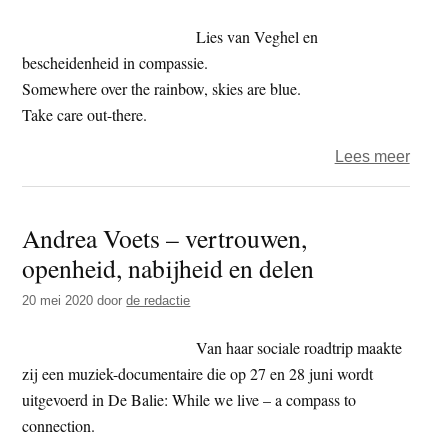
Mari
Oosti
Lies van Veghel en
90
bescheidenheid in compassie.
jaar
Somewhere over the rainbow, skies are blue.
op
Take care out-there.
6
over
Lees meer
juli
Comp
2025
in
Andrea Voets – vertrouwen,
Actie
openheid, nabijheid en delen
–
Lies
20 mei 2020
door
de redactie
van
Vegh
Van haar sociale roadtrip maakte
90
zij een muziek-documentaire die op 27 en 28 juni wordt
jaar
uitgevoerd in De Balie: While we live – a compass to
op
connection.
6