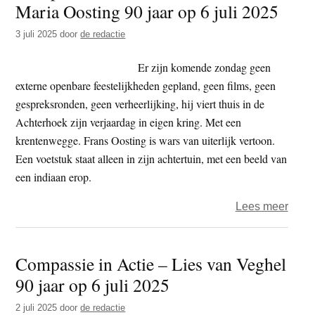
Maria Oosting 90 jaar op 6 juli 2025
t
e
e
s
3 juli 2025
door
de redactie
i
Er zijn komende zondag geen
t
externe openbare feestelijkheden gepland, geen films, geen
e
gespreksronden, geen verheerlijking, hij viert thuis in de
Achterhoek zijn verjaardag in eigen kring. Met een
krentenwegge. Frans Oosting is wars van uiterlijk vertoon.
Een voetstuk staat alleen in zijn achtertuin, met een beeld van
een indiaan erop.
over
Lees meer
Comp
in
Compassie in Actie – Lies van Veghel
Actie
90 jaar op 6 juli 2025
–
Franc
2 juli 2025
door
de redactie