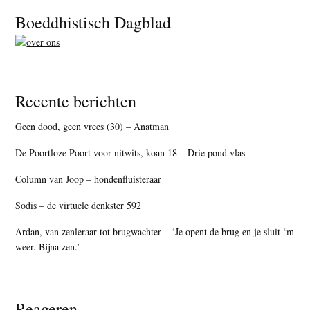
Footer
Boeddhistisch Dagblad
Recente berichten
Geen dood, geen vrees (30) – Anatman
De Poortloze Poort voor nitwits, koan 18 – Drie pond vlas
Column van Joop – hondenfluisteraar
Sodis – de virtuele denkster 592
Ardan, van zenleraar tot brugwachter – ‘Je opent de brug en je sluit ‘m
weer. Bijna zen.’
Reageren