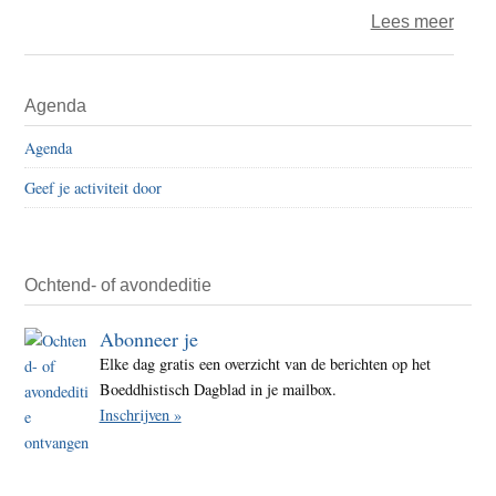
over
Lees meer
juli
Andr
2025
Voet
Primaire
Agenda
–
Sidebar
vertr
Agenda
open
Geef je activiteit door
nabij
en
dele
Ochtend- of avondeditie
Abonneer je
Elke dag gratis een overzicht van de berichten op het
Boeddhistisch Dagblad in je mailbox.
Inschrijven »