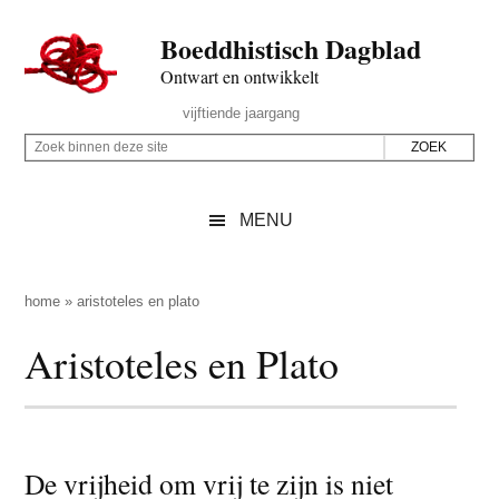
Door
Skip
Spring
Spring
Boeddhistisch Dagblad
naar
to
naar
naar
de
secondary
de
de
Ontwart en ontwikkelt
hoofd
menu
eerste
voettekst
Header
vijftiende jaargang
inhoud
sidebar
Rechts
Z
Z
o
o
e
e
MENU
k
k
b
o
i
p
home
»
aristoteles en plato
n
d
Aristoteles en Plato
n
e
e
z
n
e
d
s
e
De vrijheid om vrij te zijn is niet
i
z