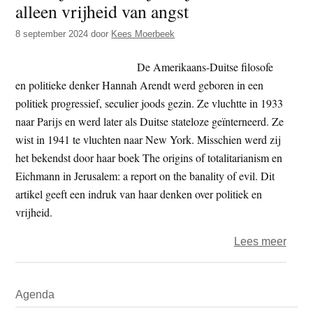
alleen vrijheid van angst
t
e
e
s
8 september 2024
door
Kees Moerbeek
i
De Amerikaans-Duitse filosofe
t
en politieke denker Hannah Arendt werd geboren in een
e
politiek progressief, seculier joods gezin. Ze vluchtte in 1933
naar Parijs en werd later als Duitse stateloze geïnterneerd. Ze
wist in 1941 te vluchten naar New York. Misschien werd zij
het bekendst door haar boek The origins of totalitarianism en
Eichmann in Jerusalem: a report on the banality of evil. Dit
artikel geeft een indruk van haar denken over politiek en
vrijheid.
over
Lees meer
De
vrijhe
Primaire
Agenda
om
Sidebar