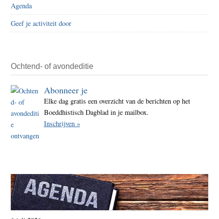
vrij
Agenda
te
Geef je activiteit door
zijn
is
niet
allee
Ochtend- of avondeditie
vrijhe
Abonneer je
van
Elke dag gratis een overzicht van de berichten op het
angst
Boeddhistisch Dagblad in je mailbox.
Inschrijven »