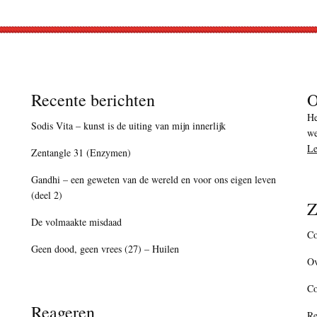
Recente berichten
O
He
Sodis Vita – kunst is de uiting van mijn innerlijk
we
Le
Zentangle 31 (Enzymen)
Gandhi – een geweten van de wereld en voor ons eigen leven
(deel 2)
Z
De volmaakte misdaad
Co
Geen dood, geen vrees (27) – Huilen
Ov
C
Reageren
Re