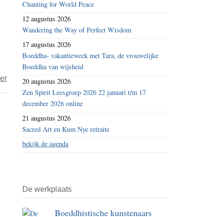
Chanting for World Peace
godzoeker
12 augustus 2026
Wandering the Way of Perfect Wisdom
17 augustus 2026
Boeddha- vakantieweek met Tara, de vrouwelijke
Boeddha van wijsheid
over
er
20 augustus 2026
Een
Zen Spirit Leesgroep 2026 22 januari t/m 17
wankele
december 2026 online
godzoeker
21 augustus 2026
Sacred Art en Kum Nye retraite
bekijk de agenda
De werkplaats
Boeddhistische kunstenaars