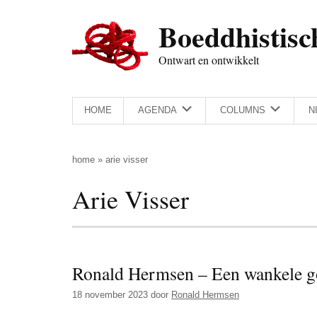
Door
Skip
Spring
Spring
Boeddhistisc
naar
to
naar
naar
de
secondary
de
de
Ontwart en ontwikkelt
hoofd
menu
eerste
voettekst
inhoud
sidebar
HOME
AGENDA
COLUMNS
N
home
»
arie visser
Arie Visser
Ronald Hermsen – Een wankele g
18 november 2023
door
Ronald Hermsen