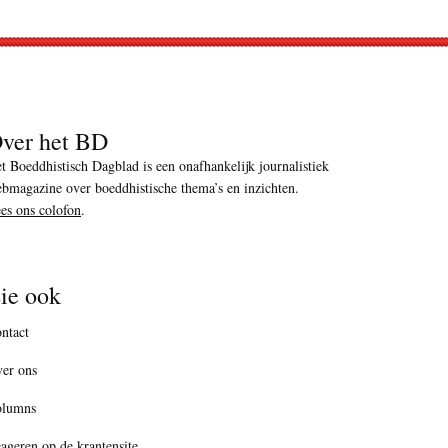
ver het BD
t Boeddhistisch Dagblad is een onafhankelijk journalistiek
bmagazine over boeddhistische thema’s en inzichten.
es ons colofon
.
ie ook
ntact
er ons
olumns
ageren op de krantensite