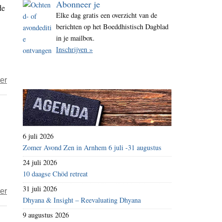
Abonneer je
de
i
Elke dag gratis een overzicht van de
t
berichten op het Boeddhistisch Dagblad
e
in je mailbox.
Inschrijven »
over
er
Ronald
Hermsen
–
Een
6 juli 2026
wankele
Zomer Avond Zen in Arnhem 6 juli -31 augustus
godzoeker
24 juli 2026
10 daagse Chöd retreat
31 juli 2026
over
er
Dhyana & Insight – Reevaluating Dhyana
Een
9 augustus 2026
wankele