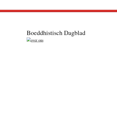
Footer
Boeddhistisch Dagblad