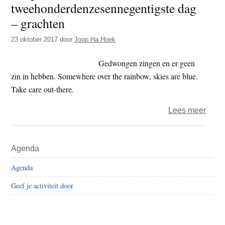
tweehonderdenzesennegentigste dag
t
e
– grachten
e
s
i
23 oktober 2017
door
Joop Ha Hoek
t
Gedwongen zingen en er geen
e
zin in hebben. Somewhere over the rainbow, skies are blue.
Take care out-there.
over
Lees meer
Het
jaar
Primaire
Agenda
2017
Sidebar
–
Agenda
de
Geef je activiteit door
twee
dag
–