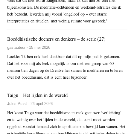
weet dat dit niet wordt aangeraden, maar ik kan niet zo veel met
bijeenkomsten. De meditatie-ochtenden en weekend-retraites die ik
heb bezocht, leverden mij vooral 'ongeloof op – over starre
interpretaties en rituelen, met weinig ruimte voor gesprek.'
Boeddhistische doeners en denkers – de serie (27)
gastauteur - 15 mei 2026
Loekie: 'Ik ben ook heel dankbaar dat dit op mijn pad is gekomen.
Dat het voor mij als leek mogelijk is om met een groep van 60
mensen tien dagen op de Drentse hei samen te mediteren en te leren
over het boeddhisme, dat is echt heel bijzonder.’
Taigu – Het lijden in de wereld
Jules Prast - 24 april 2026
Het komt Taigu voor dat boeddhisme te vaak gaat over ‘verlichting’
en te weinig over het lijden in de wereld, dat eerst moet worden
opgelost voordat iemand zich in spirituele zin bevrijd kan wanen. Het
existentiële kerndilemma van boeddhisme is dat wij ieder delen in de