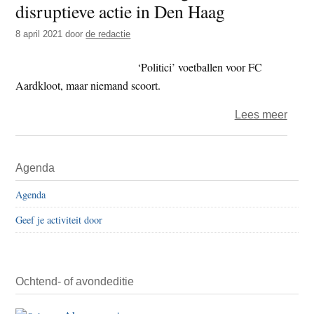
disruptieve actie in Den Haag
t
e
e
s
8 april 2021
door
de redactie
i
‘Politici’ voetballen voor FC
t
Aardkloot, maar niemand scoort.
e
over
Lees meer
Extin
Rebel
Primaire
Agenda
–
Sidebar
grote
Agenda
disru
Geef je activiteit door
actie
in
Den
Haag
Ochtend- of avondeditie