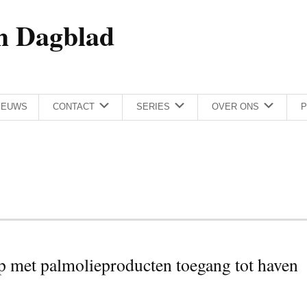
h Dagblad
IEUWS
CONTACT
SERIES
OVER ONS
P
p met palmolieproducten toegang tot haven