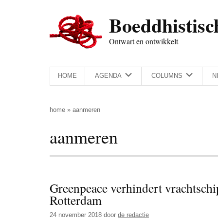
Door
Skip
Spring
Spring
Boeddhistisc
naar
to
naar
naar
de
secondary
de
de
Ontwart en ontwikkelt
hoofd
menu
eerste
voettekst
inhoud
sidebar
HOME
AGENDA
COLUMNS
N
home
»
aanmeren
aanmeren
Greenpeace verhindert vrachtschi
Rotterdam
24 november 2018
door
de redactie