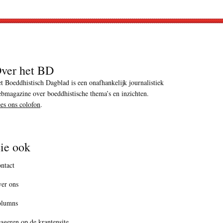
ver het BD
t Boeddhistisch Dagblad is een onafhankelijk journalistiek
bmagazine over boeddhistische thema’s en inzichten.
es ons colofon
.
ie ook
ntact
er ons
olumns
ageren op de krantensite