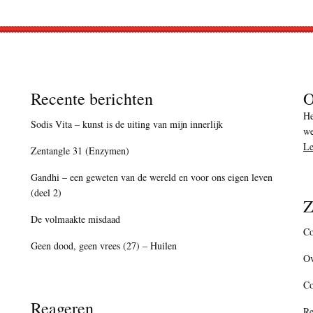
Recente berichten
O
He
Sodis Vita – kunst is de uiting van mijn innerlijk
we
Le
Zentangle 31 (Enzymen)
Gandhi – een geweten van de wereld en voor ons eigen leven
(deel 2)
Z
De volmaakte misdaad
Co
Geen dood, geen vrees (27) – Huilen
Ov
C
Reageren
Re