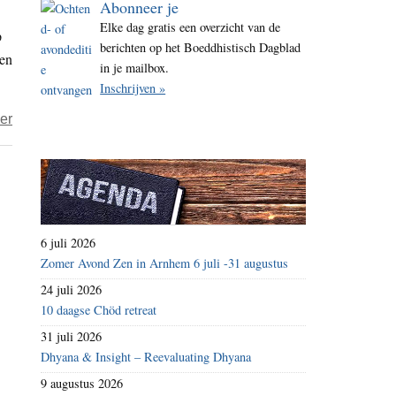
Abonneer je
i
Elke dag gratis een overzicht van de
p
t
berichten op het Boeddhistisch Dagblad
ren
e
in je mailbox.
Inschrijven »
over
er
Greenpeace
verhindert
vrachtschip
met
palmolieproducten
6 juli 2026
toegang
Zomer Avond Zen in Arnhem 6 juli -31 augustus
tot
24 juli 2026
haven
10 daagse Chöd retreat
Rotterdam
31 juli 2026
Dhyana & Insight – Reevaluating Dhyana
9 augustus 2026