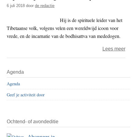
t
6 juli 2018
door
de redactie
e
e
s
Hij is de spirituele leider van het
i
Tibetaanse volk, volgens velen een wereldwijd icoon voor
t
vrede, en de incarnatie van de bodhisattva van mededogen.
e
over
Lees meer
Fijne
verja
Primaire
Agenda
Tenzi
Sidebar
Gyat
Agenda
Geef je activiteit door
Ochtend- of avondeditie
Abonneer je