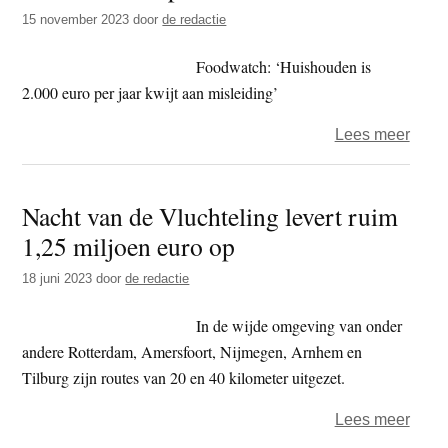
jaar
15 november 2023
door
de redactie
2024
Foodwatch: ‘Huishouden is
2.000 euro per jaar kwijt aan misleiding’
over
Lees meer
Food
–
Nacht van de Vluchteling levert ruim
Appl
1,25 miljoen euro op
Bandi
Blue
18 juni 2023
door
de redactie
Band
Dano
In de wijde omgeving van onder
Hero
andere Rotterdam, Amersfoort, Nijmegen, Arnhem en
en
Tilburg zijn routes van 20 en 40 kilometer uitgezet.
Lidl
over
Lees meer
kans
Nach
op