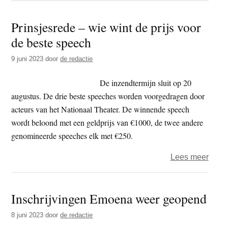
van
Goud
Prinsjesrede – wie wint de prijs voor
de
Wind
de beste speech
Vluch
levert
9 juni 2023
door
de redactie
ruim
1,25
De inzendtermijn sluit op 20
miljo
augustus. De drie beste speeches worden voorgedragen door
euro
acteurs van het Nationaal Theater. De winnende speech
op
wordt beloond met een geldprijs van €1000, de twee andere
genomineerde speeches elk met €250.
over
Lees meer
Prins
–
Inschrijvingen Emoena weer geopend
wie
wint
8 juni 2023
door
de redactie
de