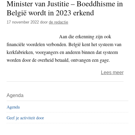
Minister van Justitie – Boeddhisme in
2022
België wordt in 2023 erkend
–
dag
17 november 2022
door
de redactie
362
–
Aan die erkenning zijn ook
verg
financiële voordelen verbonden. België kent het systeem van
kerkfabrieken, voorgangers en anderen binnen dat systeem
worden door de overheid betaald, ontvangen een gage.
over
Lees meer
Minis
van
Primaire
Agenda
Justit
Sidebar
–
Agenda
Boed
Geef je activiteit door
in
Belgi
wordt