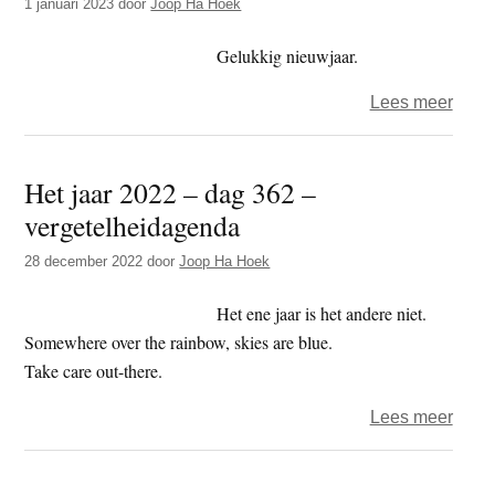
1 januari 2023
door
Joop Ha Hoek
Gelukkig nieuwjaar.
over
Lees meer
Nieu
en
Het jaar 2022 – dag 362 –
voorb
vergetelheidagenda
28 december 2022
door
Joop Ha Hoek
Het ene jaar is het andere niet.
Somewhere over the rainbow, skies are blue.
Take care out-there.
over
Lees meer
Het
jaar