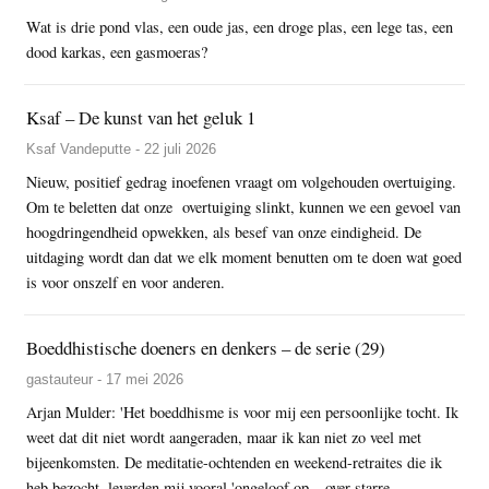
Wat is drie pond vlas, een oude jas, een droge plas, een lege tas, een
dood karkas, een gasmoeras?
Ksaf – De kunst van het geluk 1
Ksaf Vandeputte - 22 juli 2026
Nieuw, positief gedrag inoefenen vraagt om volgehouden overtuiging.
Om te beletten dat onze overtuiging slinkt, kunnen we een gevoel van
hoogdringendheid opwekken, als besef van onze eindigheid. De
uitdaging wordt dan dat we elk moment benutten om te doen wat goed
is voor onszelf en voor anderen.
Boeddhistische doeners en denkers – de serie (29)
gastauteur - 17 mei 2026
Arjan Mulder: 'Het boeddhisme is voor mij een persoonlijke tocht. Ik
weet dat dit niet wordt aangeraden, maar ik kan niet zo veel met
bijeenkomsten. De meditatie-ochtenden en weekend-retraites die ik
heb bezocht, leverden mij vooral 'ongeloof op – over starre