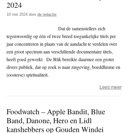
2024
t
e
e
s
10 mei 2024
door
de redactie
i
Dat de samenstellers zich
t
tegenwoordig op één of twee breed toegankelijke titels per
e
jaar concentreren in plaats van de aandacht te verdelen over
een groot spectrum aan verschillende documentaire titels,
heeft goed gewerkt. De Blik bereikte daarmee een groter
divers publiek, dat op zoek is naar zingeving, boeddhisme en
(oosterse) spiritualiteit.
over
Lees meer
De
Boedd
Foodwatch – Apple Bandit, Blue
Blik
Band, Danone, Hero en Lidl
en
het
kanshebbers op Gouden Windei