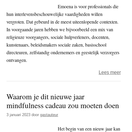
prijs
Emoena is voor professionals die
voor
hun interlevensbeschouwelijke vaardigheden willen
de
vergroten. Dat gebeurd in de meest uiteenlopende contexten.
beste
In voorgaande jaren hebben we bijvoorbeeld een mix van
spee
religieuze voorgangers, sociale hulpverleners, docenten,
kunstenaars, beleidsmakers sociale zaken, basisschool
directeuren, zelfstandig ondernemers en geestelijk verzorgers
ontvangen.
over
Lees meer
Insch
Emo
Waarom je dit nieuwe jaar
weer
mindfulness cadeau zou moeten doen
geop
3 januari 2023
door
gastauteur
Het begin van een nieuw jaar kan