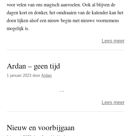
voor velen van ons magisch aanvoelen. Ook al blijven de
dagen kort en donker, het omdraaien van de kalender kan het
doen lijken alsof een nieuw begin met nieuwe voornemens
mogelijk is.
over
Lees meer
Waar
je
Ardan – geen tijd
dit
nieu
1 januari 2023
door
Ardan
jaar
mindf
…
cade
over
Lees meer
zou
Arda
moet
–
doen
Nieuw en voorbijgaan
geen
tijd