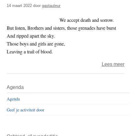
t
14 maart 2022
door
gastauteur
e
e
s
We accept death and sorrow.
i
But listen, Brothers and sisters, those grenades have burst
t
And ripped apart the sky.
e
Those boys and girls are gone,
Leaving a trail of blood.
over
Lees meer
Come
hear
Primaire
Agenda
me
Sidebar
Agenda
Geef je activiteit door