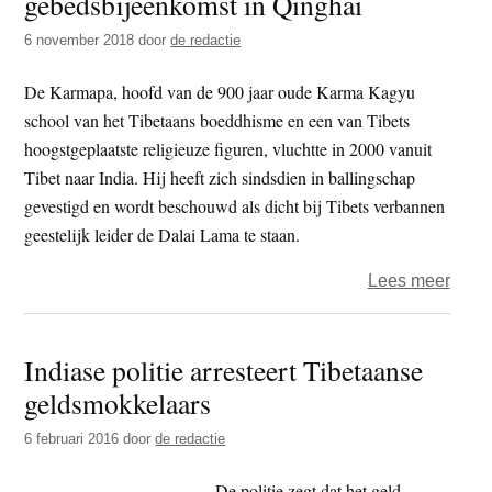
gebedsbijeenkomst in Qinghai
Karm
6 november 2018
door
de redactie
steed
grote
De Karmapa, hoofd van de 900 jaar oude Karma Kagyu
school van het Tibetaans boeddhisme en een van Tibets
hoogstgeplaatste religieuze figuren, vluchtte in 2000 vanuit
Tibet naar India. Hij heeft zich sindsdien in ballingschap
gevestigd en wordt beschouwd als dicht bij Tibets verbannen
geestelijk leider de Dalai Lama te staan.
over
Lees meer
Verb
portre
Indiase politie arresteert Tibetaanse
van
geldsmokkelaars
Gyal
Karm
6 februari 2016
door
de redactie
geto
bij
De politie zegt dat het geld