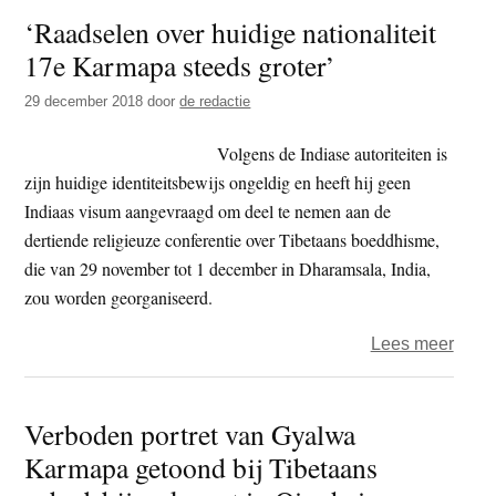
t
‘Raadselen over huidige nationaliteit
e
e
s
17e Karmapa steeds groter’
i
29 december 2018
door
de redactie
t
e
Volgens de Indiase autoriteiten is
zijn huidige identiteitsbewijs ongeldig en heeft hij geen
Indiaas visum aangevraagd om deel te nemen aan de
dertiende religieuze conferentie over Tibetaans boeddhisme,
die van 29 november tot 1 december in Dharamsala, India,
zou worden georganiseerd.
over
Lees meer
‘Raa
over
Verboden portret van Gyalwa
huidi
Karmapa getoond bij Tibetaans
nation
17e