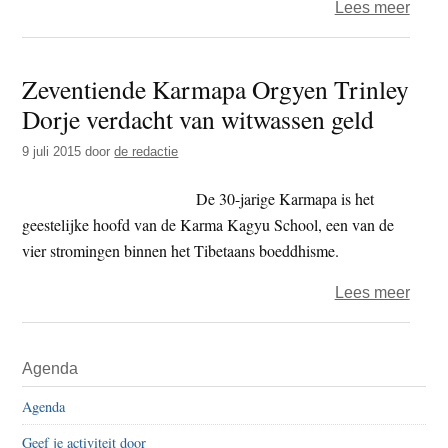
over
Lees meer
Karm
wil
Zeventiende Karmapa Orgyen Trinley
onder
Dorje verdacht van witwassen geld
aan
nonn
9 juli 2015
door
de redactie
verbe
De 30-jarige Karmapa is het
geestelijke hoofd van de Karma Kagyu School, een van de
vier stromingen binnen het Tibetaans boeddhisme.
over
Lees meer
Zeve
Karm
Primaire
Agenda
Orgy
Sidebar
Trinl
Agenda
Dorje
Geef je activiteit door
verda