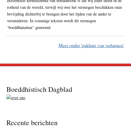
existentiële kerndilemma van boeddhisme is dat wij ieder delen in de
rotheid van de wereld, terwijl wij over het vermogen beschikken onze
bevrijding dichterbij te brengen door het lijden van de ander te
verminderen. In sommige teksten wordt dit vermogen
‘boeddhanatuur’ genoemd.
Meer onder 'pakhuis van verlangen'
Footer
Boeddhistisch Dagblad
Recente berichten