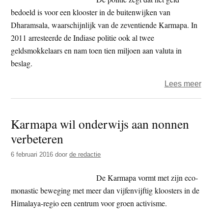
Tibet
bedoeld is voor een klooster in de buitenwijken van
gebe
Dharamsala, waarschijnlijk van de zeventiende Karmapa. In
in
2011 arresteerde de Indiase politie ook al twee
Qing
geldsmokkelaars en nam toen tien miljoen aan valuta in
beslag.
over
Lees meer
India
politi
Karmapa wil onderwijs aan nonnen
arres
verbeteren
Tibe
geld
6 februari 2016
door
de redactie
De Karmapa vormt met zijn eco-
monastic beweging met meer dan vijfenvijftig kloosters in de
Himalaya-regio een centrum voor groen activisme.