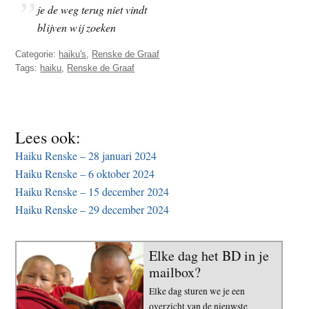
je de weg terug niet vindt
t
e
blijven wij zoeken
e
s
i
Categorie:
haiku's
,
Renske de Graaf
t
Tags:
haiku
,
Renske de Graaf
e
Lees ook:
Haiku Renske – 28 januari 2024
Haiku Renske – 6 oktober 2024
Haiku Renske – 15 december 2024
Haiku Renske – 29 december 2024
Elke dag het BD in je
mailbox?
Elke dag sturen we je een
overzicht van de nieuwste