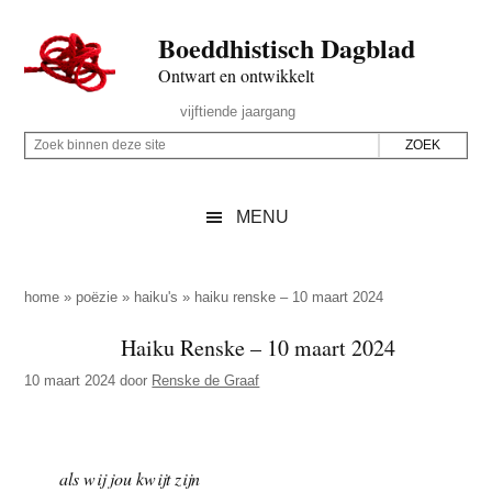
Door
Skip
Spring
Spring
Boeddhistisch Dagblad
naar
to
naar
naar
de
secondary
de
de
Ontwart en ontwikkelt
hoofd
menu
eerste
voettekst
Header
vijftiende jaargang
inhoud
sidebar
Rechts
Z
Z
o
o
e
e
MENU
k
k
b
o
i
p
home
»
poëzie
»
haiku's
»
haiku renske – 10 maart 2024
n
d
Haiku Renske – 10 maart 2024
n
e
e
10 maart 2024
door
Renske de Graaf
z
n
e
d
s
e
als wij jou kwijt zijn
i
z