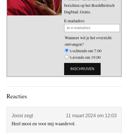
berichten op het Boeddhistisch
Dagblad. Gratis.
E-mailadres:
Wanneer wil je het overzicht
ontvangen?
's ochtends om 7:00
's avonds om 19:00
Lees
Reacties
Interacties
Joost
zegt
11 maart 2024 om 12:03
Heel mooi en voor mij waardevol.