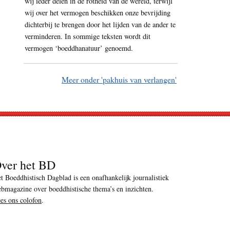
wij ieder delen in de rotheid van de wereld, terwijl
wij over het vermogen beschikken onze bevrijding
dichterbij te brengen door het lijden van de ander te
verminderen. In sommige teksten wordt dit
vermogen ‘boeddhanatuur’ genoemd.
Meer onder 'pakhuis van verlangen'
ver het BD
t Boeddhistisch Dagblad is een onafhankelijk journalistiek
bmagazine over boeddhistische thema’s en inzichten.
es ons colofon
.