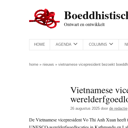
Door
Skip
Spring
Spring
Boeddhistisc
naar
to
naar
naar
de
secondary
de
de
Ontwart en ontwikkelt
hoofd
menu
eerste
voettekst
inhoud
sidebar
HOME
AGENDA
COLUMNS
N
home
»
nieuws
»
vietnamese vicepresident bezoekt boeddhi
Vietnamese vice
werelderfgoedlo
26 augustus 2025
door
de redactie
De Vietnamese vicepresident Vo Thi Anh Xuan heeft te
UNESCO-werelderfgoedlocaties in Kathmandu en Lali