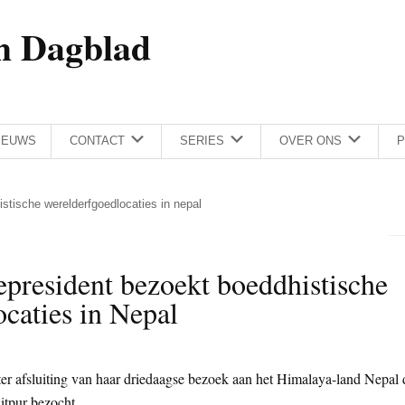
h Dagblad
IEUWS
CONTACT
SERIES
OVER ONS
P
stische werelderfgoedlocaties in nepal
president bezoekt boeddhistische
caties in Nepal
r afsluiting van haar driedaagse bezoek aan het Himalaya-land Nepal 
tpur bezocht.