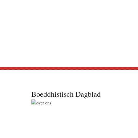
Footer
Boeddhistisch Dagblad