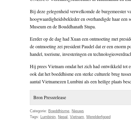
Bij deze gelegenheid verwelkomde de burgemeester va
hoogwaardigheidsbekleder en overhandigde haar een so
Museum en de Bouddhanath Stupa.
Eerder op de dag had Xuan een ontmoeting met presiden
de ontmoeting zei president Paudel dat er een enorm p
handel, toerisme, investeringen en technologieoverdrach
Hij prees Vietnam omdat het zich had ontwikkeld tot 
ook dat het boeddhisme een sterke culturele brug tuss
aantal Vietnamezen Lumbini als een heilige plaats be
Bron Pressrelease
Categorie:
Boeddhisme
,
Nieuws
Tags:
Lumbinin
,
Nepal
,
Vietnam
,
Werelderfgoed