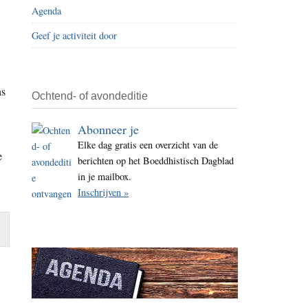
Agenda
i
t
Geef je activiteit door
e
ns
Ochtend- of avondeditie
Abonneer je
Elke dag gratis een overzicht van de
e
berichten op het Boeddhistisch Dagblad
in je mailbox.
Inschrijven »