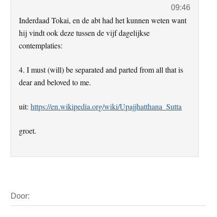
09:46
Inderdaad Tokai, en de abt had het kunnen weten want
hij vindt ook deze tussen de vijf dagelijkse
contemplaties:
4. I must (will) be separated and parted from all that is
dear and beloved to me.
uit:
https://en.wikipedia.org/wiki/Upajjhatthana_Sutta
groet.
Primaire
Door:
Sidebar