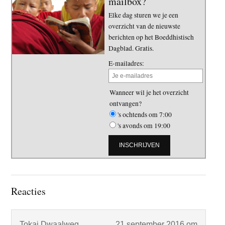
mailbox?
Elke dag sturen we je een
overzicht van de nieuwste
berichten op het Boeddhistisch
Dagblad. Gratis.
E-mailadres:
Wanneer wil je het overzicht
ontvangen?
's ochtends om 7:00
's avonds om 19:00
Lees
Reacties
Interacties
Tokai Dwaalweg
21 september 2016 om