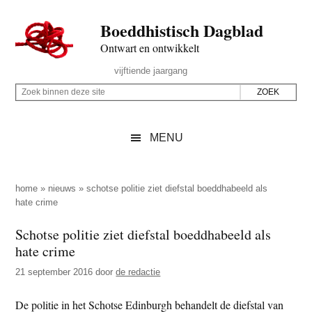
Door
Skip
Spring
Spring
Boeddhistisch Dagblad
naar
to
naar
naar
de
secondary
de
de
Ontwart en ontwikkelt
hoofd
menu
eerste
voettekst
Header
vijftiende jaargang
inhoud
sidebar
Rechts
Z
Z
o
o
e
e
MENU
k
k
b
o
i
p
home
»
nieuws
»
schotse politie ziet diefstal boeddhabeeld als
n
hate crime
d
n
e
Schotse politie ziet diefstal boeddhabeeld als
e
z
hate crime
n
e
d
21 september 2016
door
de redactie
s
e
i
De politie in het Schotse Edinburgh behandelt de diefstal van
z