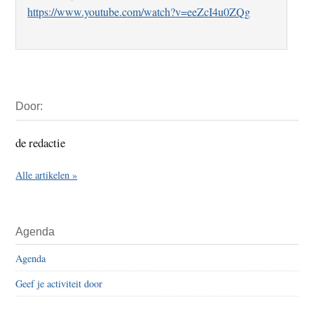
https://www.youtube.com/watch?v=eeZcI4u0ZQg
Primaire
Door:
Sidebar
de redactie
Alle artikelen »
Agenda
Agenda
Geef je activiteit door