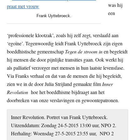
was hij
t
e
een
e
s
Frank Uyttebroeck.
i
t
‘professionele klootzak’, zoals hij zelf zegt, verslaafd aan
e
‘egoïne’. Tegenwoordig leidt Frank Uyttebroeck zijn eigen
boeddhistische gemeenschap
Tegen de stroom in
en begeleidt
hij mensen die door pijnlijke transities gaan. Ook werkt hij
als palliatief verzorger met mensen in hun laatste levensfase.
Via Franks verhaal en dat van de mensen die hij begeleidt,
zien we in de door Julia Strijland gemaakte film
Inner
Revolution
hoe het boeddhisme bijdraagt aan het
doorbreken van onze verslavingen en gewoontepatronen.
Inner Revolution. Portret van Frank Uyttebroeck.
Uitzenddatum: Zondag 24-5-2015 13:00 uur, NPO 2.
Herhaling: Woensdag 27-5-2015 23:55 uur, NPO 2