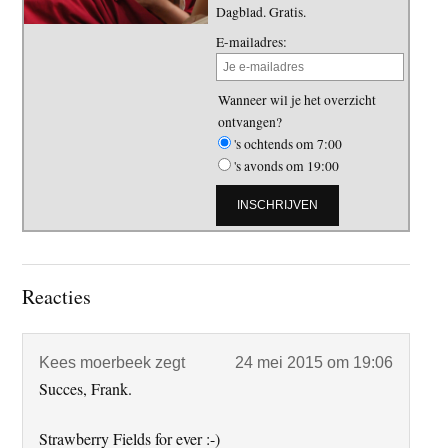
Dagblad. Gratis.
E-mailadres:
Wanneer wil je het overzicht
ontvangen?
's ochtends om 7:00
's avonds om 19:00
Lees
Reacties
Interacties
Kees moerbeek
zegt
24 mei 2015 om 19:06
Succes, Frank.
Strawberry Fields for ever :-)