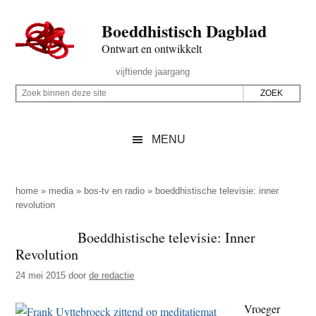
Door
Skip
Spring
Spring
Boeddhistisch Dagblad
naar
to
naar
naar
de
secondary
de
de
Ontwart en ontwikkelt
hoofd
menu
eerste
voettekst
Header
vijftiende jaargang
inhoud
sidebar
Rechts
Z
Z
o
o
e
e
MENU
k
k
b
o
i
p
home
»
media
»
bos-tv en radio
»
boeddhistische televisie: inner
n
revolution
d
n
e
Boeddhistische televisie: Inner
e
z
Revolution
n
e
d
24 mei 2015
door
de redactie
s
e
i
Vroeger
z