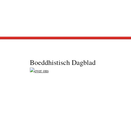
Footer
Boeddhistisch Dagblad