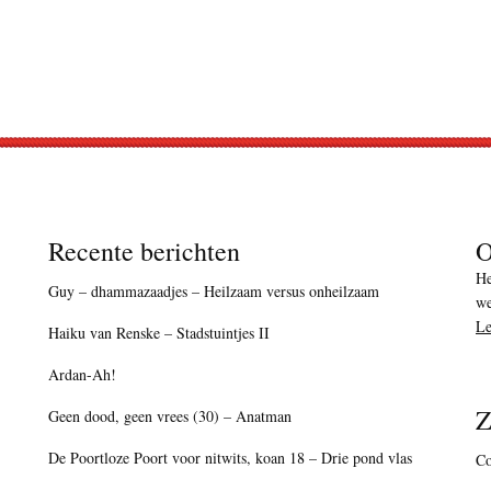
Recente berichten
O
He
Guy – dhammazaadjes – Heilzaam versus onheilzaam
we
Le
Haiku van Renske – Stadstuintjes II
Ardan-Ah!
Z
Geen dood, geen vrees (30) – Anatman
De Poortloze Poort voor nitwits, koan 18 – Drie pond vlas
Co