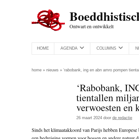
Door
Skip
Spring
Spring
Boeddhistisc
naar
to
naar
naar
de
secondary
de
de
Ontwart en ontwikkelt
hoofd
menu
eerste
voettekst
inhoud
sidebar
HOME
AGENDA
COLUMNS
N
home
»
nieuws
»
‘rabobank, ing en abn amro pompen tiental
‘Rabobank, I
tientallen milja
verwoesten en k
26 maart 2024
door
de redactie
Sinds het klimaatakkoord van Parijs hebben Europese 
een bedreiging vormen voor bossen en andere natuur di