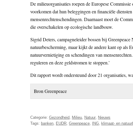
De milieuorganisaties roepen de Europese Commissie op
voorkomen dat hun beleggingen en financiële diensten d
mensenrechtenschendingen. Daarnaast moet de Commissi
die overschakelen op ecologische landbouw.
Sigrid Deters, campagneleider bossen bij Greenpeace N
natuurbescherming, maar kijkt de andere kant op als E
natuurvernietiging en schendingen van mensenrechten. 
reguleren en deze geldstromen te stoppen.’
Dit rapport wordt ondersteund door 21 organisaties,
Bron Greenpeace
Categorie:
Gezondheid
,
Milieu
,
Natuur
,
Nieuws
Tags:
banken
,
EUDR
,
Greenpeace
,
ING
,
klimaat- en natuu