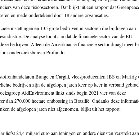
ciers van deze risicosectoren. Dat blijkt uit een rapport dat Greenpeac
iceren en mede ondertekend door 18 andere organisaties.
ciële instellingen en 135 grote bedrijven in sectoren die bijdragen aan
esindustrie. De analyse toont aan dat de financiële sector van de EU
 deze bedrijven. Alleen de Amerikaanse financiële sector draagt meer bi
 door onderzoeksbureau Profundo.
ondstoffenhandelaren Bunge en Cargill, vleesproducenten JBS en Marfrig 
ichte bedrijven zijn de afgelopen jaren keer op keer in verband gebrac
eksgroep AidEnvironment linkt sinds begin 2021 vier van deze
eer dan 270.000 hectare ontbossing in Brazilië. Ondanks deze informati
ken de afgelopen jaren niet afgenomen, blijkt uit het rapport.
liefst 24,4 miljard euro aan leningen en andere diensten verstrekt aan