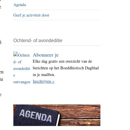
Agenda
i
e
t
Geef je activiteit door
e
Ochtend- of avondeditie
j.
Abonneer je
Elke dag gratis een overzicht van de
berichten op het Boeddhistisch Dagblad
en
in je mailbox.
ht
Inschrijven »
e