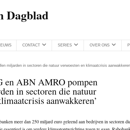
h Dagblad
IEUWS
CONTACT
SERIES
OVER ONS
P
len miljarden in sectoren die natuur verwoesten en klimaatcrisis aanwakkeren
NG en ABN AMRO pompen
rden in sectoren die natuur
limaatcrisis aanwakkeren’
banken meer dan 250 miljard euro geleend aan bedrijven in sectoren di
e essentieel is om verdere klimaatontwrichting tegen te gaan. Raboban