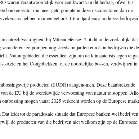
 waren verantwoordelijk voor een kwart van dit bedrag, ofwel 6,1
ele bankensector die meer geld pompte in deze risicosectoren dan de
rzekeraars hebben momenteel ook 1.6 miljard euro in de zes bedrijven
maatrechtvaardigheid bij Milieudefensie: ‘Uit dit onderzoek blijkt dat
g veranderen: ze pompen nog steeds miljarden euro’s in bedrijven die de
cht. Natuurgebieden die essentieel zijn om de klimaatcrisis tegen te ga
t-Azië en het Congobekken, of de noordelijke bossen, verdwijnen in
r ontbossingsvrije producten (EUDR) aangenomen. Deze baanbrekende
d van de EU bij de wereldwijde verwoesting van natuur te stoppen. All
an ontbossing mogen vanaf 2025 verkocht worden op de Europese markt
 Dat leidt tot de paradoxale situatie dat Europese banken wel bedrijven
erwijl de producten van die bedrijven niet welkom zijn op de Europese