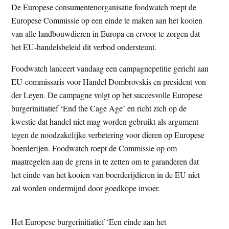
De Europese consumentenorganisatie foodwatch roept de
t
e
Europese Commissie op een einde te maken aan het kooien
e
s
van alle landbouwdieren in Europa en ervoor te zorgen dat
i
het EU-handelsbeleid dit verbod ondersteunt.
t
e
Foodwatch lanceert vandaag een campagnepetitie gericht aan
EU-commissaris voor Handel Dombrovskis en president von
der Leyen. De campagne volgt op het succesvolle Europese
burgerinitiatief ‘End the Cage Age’ en richt zich op de
kwestie dat handel niet mag worden gebruikt als argument
tegen de noodzakelijke verbetering voor dieren op Europese
boerderijen. Foodwatch roept de Commissie op om
maatregelen aan de grens in te zetten om te garanderen dat
het einde van het kooien van boerderijdieren in de EU niet
zal worden ondermijnd door goedkope invoer.
Het Europese burgerinitiatief ‘Een einde aan het