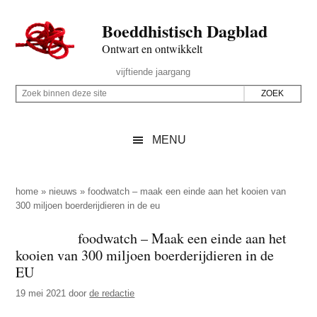
Door
Skip
Spring
Spring
Boeddhistisch Dagblad
naar
to
naar
naar
de
secondary
de
de
Ontwart en ontwikkelt
hoofd
menu
eerste
voettekst
Header
vijftiende jaargang
inhoud
sidebar
Rechts
Z
Z
o
o
e
e
MENU
k
k
b
o
i
p
home
»
nieuws
»
foodwatch – maak een einde aan het kooien van
n
300 miljoen boerderijdieren in de eu
d
n
e
foodwatch – Maak een einde aan het
e
z
kooien van 300 miljoen boerderijdieren in de
n
e
EU
d
s
19 mei 2021
door
de redactie
e
i
z