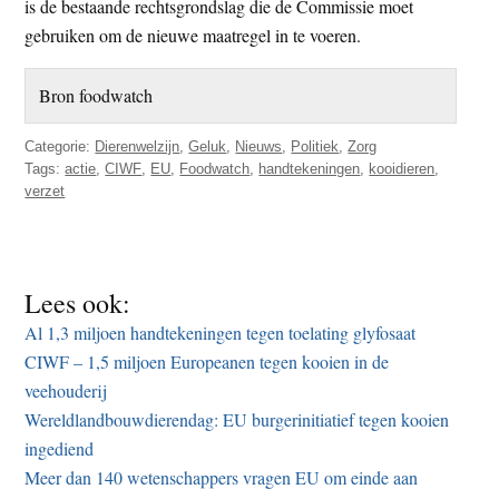
is de bestaande rechtsgrondslag die de Commissie moet
gebruiken om de nieuwe maatregel in te voeren.
Bron foodwatch
Categorie:
Dierenwelzijn
,
Geluk
,
Nieuws
,
Politiek
,
Zorg
Tags:
actie
,
CIWF
,
EU
,
Foodwatch
,
handtekeningen
,
kooidieren
,
verzet
Lees ook:
Al 1,3 miljoen handtekeningen tegen toelating glyfosaat
CIWF – 1,5 miljoen Europeanen tegen kooien in de
veehouderij
Wereldlandbouwdierendag: EU burgerinitiatief tegen kooien
ingediend
Meer dan 140 wetenschappers vragen EU om einde aan