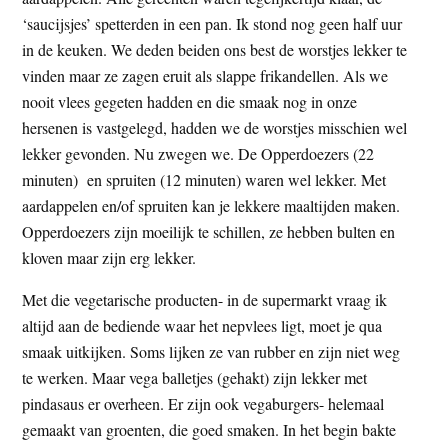
t
e
‘saucijsjes’ spetterden in een pan. Ik stond nog geen half uur
e
s
in de keuken. We deden beiden ons best de worstjes lekker te
i
vinden maar ze zagen eruit als slappe frikandellen. Als we
t
nooit vlees gegeten hadden en die smaak nog in onze
e
hersenen is vastgelegd, hadden we de worstjes misschien wel
lekker gevonden. Nu zwegen we. De Opperdoezers (22
minuten) en spruiten (12 minuten) waren wel lekker. Met
aardappelen en/of spruiten kan je lekkere maaltijden maken.
Opperdoezers zijn moeilijk te schillen, ze hebben bulten en
kloven maar zijn erg lekker.
Met die vegetarische producten- in de supermarkt vraag ik
altijd aan de bediende waar het nepvlees ligt, moet je qua
smaak uitkijken. Soms lijken ze van rubber en zijn niet weg
te werken. Maar vega balletjes (gehakt) zijn lekker met
pindasaus er overheen. Er zijn ook vegaburgers- helemaal
gemaakt van groenten, die goed smaken. In het begin bakte