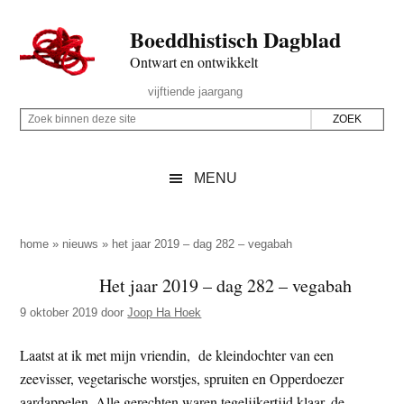
Door
Skip
Spring
Spring
Boeddhistisch Dagblad
naar
to
naar
naar
de
secondary
de
de
Ontwart en ontwikkelt
hoofd
menu
eerste
voettekst
Header
vijftiende jaargang
inhoud
sidebar
Rechts
Z
Z
o
o
e
e
MENU
k
k
b
o
i
p
home
»
nieuws
»
het jaar 2019 – dag 282 – vegabah
n
d
Het jaar 2019 – dag 282 – vegabah
n
e
e
9 oktober 2019
door
Joop Ha Hoek
z
n
e
d
Laatst at ik met mijn vriendin, de kleindochter van een
s
e
zeevisser, vegetarische worstjes, spruiten en Opperdoezer
i
z
aardappelen. Alle gerechten waren tegelijkertijd klaar, de