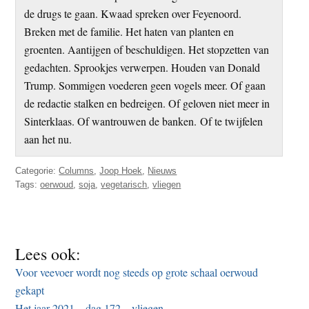
de drugs te gaan. Kwaad spreken over Feyenoord.
Breken met de familie. Het haten van planten en
groenten. Aantijgen of beschuldigen. Het stopzetten van
gedachten. Sprookjes verwerpen. Houden van Donald
Trump. Sommigen voederen geen vogels meer. Of gaan
de redactie stalken en bedreigen. Of geloven niet meer in
Sinterklaas. Of wantrouwen de banken. Of te twijfelen
aan het nu.
Categorie:
Columns
,
Joop Hoek
,
Nieuws
Tags:
oerwoud
,
soja
,
vegetarisch
,
vliegen
Lees ook:
Voor veevoer wordt nog steeds op grote schaal oerwoud
gekapt
Het jaar 2021 – dag 172 – vliegen