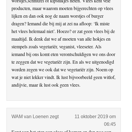
worstjes,schnitzel of kipstukjes heten. Vlees kent vele
producten, maar waarom moeten bijgerechten op vlees
lijken en dan ook nog de naam worstjes of burger
dragen? Iemand die bij mij at zei na afloop: ‘Ik miste
het vlees helemaal niet’. Hoezo? er zat geen vlees bij de
maaltijd. Ik denk dat we af moeten van alle hokjes en
stempels zoals vegetariër, veganist, vleeseter. Als
iemand bij ons komt eten verontschuldigen we ons door
te zeggen dat we vegetariër zijn. En als we uitgenodigd
worden zegen we ook dat we vegetariër zijn. Noem op
wat je niet lekker vindt. Ik lust bijvoorbeeld geen witlof,
andijvie, maar ik lust ook geen vlees.
WAM van Loenen
zegt
11 oktober 2019 om
06:45
Eerst van het eten van vlees af komen en dan nog van