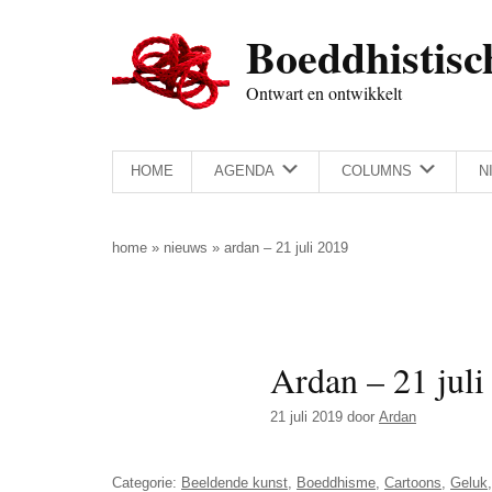
Door
Skip
Spring
Spring
Boeddhistisc
naar
to
naar
naar
de
secondary
de
de
Ontwart en ontwikkelt
hoofd
menu
eerste
voettekst
inhoud
sidebar
HOME
AGENDA
COLUMNS
N
home
»
nieuws
»
ardan – 21 juli 2019
Ardan – 21 juli
21 juli 2019
door
Ardan
Categorie:
Beeldende kunst
,
Boeddhisme
,
Cartoons
,
Geluk