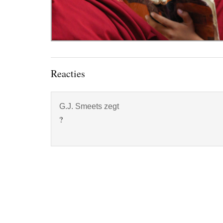
Lees
Reacties
Interacties
G.J. Smeets
zegt
?