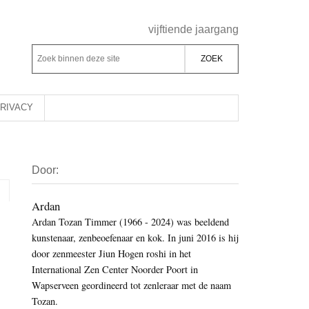
Header
vijftiende jaargang
Rechts
Z
Z
o
o
e
e
k
k
RIVACY
b
o
i
p
Primaire
n
d
Door:
Sidebar
n
e
e
z
Ardan
n
Ardan Tozan Timmer (1966 - 2024) was beeldend
e
d
kunstenaar, zenbeoefenaar en kok. In juni 2016 is hij
s
e
door zenmeester Jiun Hogen roshi in het
i
z
International Zen Center Noorder Poort in
t
e
Wapserveen geordineerd tot zenleraar met de naam
e
Tozan.
s