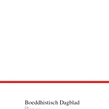
Footer
Boeddhistisch Dagblad