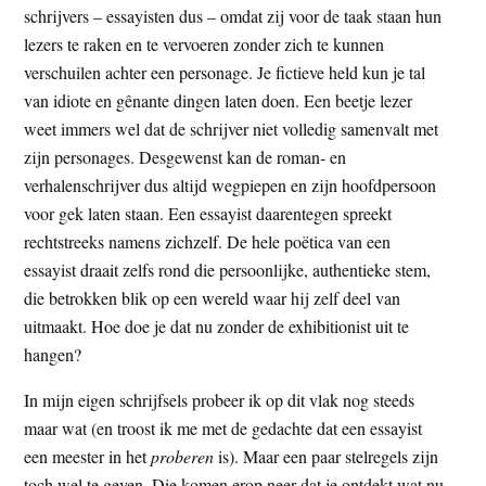
schrijvers – essayisten dus – omdat zij voor de taak staan hun
lezers te raken en te vervoeren zonder zich te kunnen
verschuilen achter een personage. Je fictieve held kun je tal
van idiote en gênante dingen laten doen. Een beetje lezer
weet immers wel dat de schrijver niet volledig samenvalt met
zijn personages. Desgewenst kan de roman- en
verhalenschrijver dus altijd wegpiepen en zijn hoofdpersoon
voor gek laten staan. Een essayist daarentegen spreekt
rechtstreeks namens zichzelf. De hele poëtica van een
essayist draait zelfs rond die persoonlijke, authentieke stem,
die betrokken blik op een wereld waar hij zelf deel van
uitmaakt. Hoe doe je dat nu zonder de exhibitionist uit te
hangen?
In mijn eigen schrijfsels probeer ik op dit vlak nog steeds
maar wat (en troost ik me met de gedachte dat een essayist
een meester in het
proberen
is). Maar een paar stelregels zijn
toch wel te geven. Die komen erop neer dat je ontdekt wat nu