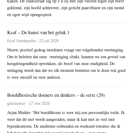
kijken. De staatsleraar lag op z’n zij met zijn vuisten tegen zijn borst
geklemd, zijn hoofd achterover, zijn gezicht paarsblauw en zijn mond
en ogen wijd opengesperd.
Ksaf – De kunst van het geluk 1
Ksaf Vandeputte - 22 juli 2026
Nieuw, positief gedrag inoefenen vraagt om volgehouden overtuiging.
Om te beletten dat onze overtuiging slinkt, kunnen we een gevoel van
hoogdringendheid opwekken, als besef van onze eindigheid. De
uitdaging wordt dan dat we elk moment benutten om te doen wat goed
is voor onszelf en voor anderen.
Boeddhistische doeners en denkers – de serie (29)
gastauteur - 17 mei 2026
Arjan Mulder: 'Het boeddhisme is voor mij een persoonlijke tocht. Ik
weet dat dit niet wordt aangeraden, maar ik kan niet zo veel met
bijeenkomsten. De meditatie-ochtenden en weekend-retraites die ik
heb bezocht, leverden mij vooral 'ongeloof op – over starre