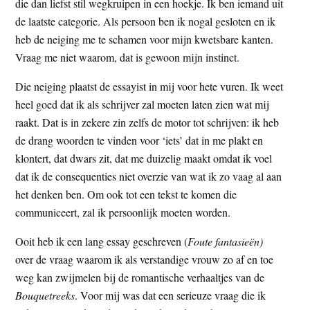
die dan liefst stil wegkruipen in een hoekje. Ik ben iemand uit
de laatste categorie. Als persoon ben ik nogal gesloten en ik
heb de neiging me te schamen voor mijn kwetsbare kanten.
Vraag me niet waarom, dat is gewoon mijn instinct.
Die neiging plaatst de essayist in mij voor hete vuren. Ik weet
heel goed dat ik als schrijver zal moeten laten zien wat mij
raakt. Dat is in zekere zin zelfs de motor tot schrijven: ik heb
de drang woorden te vinden voor ‘iets’ dat in me plakt en
klontert, dat dwars zit, dat me duizelig maakt omdat ik voel
dat ik de consequenties niet overzie van wat ik zo vaag al aan
het denken ben. Om ook tot een tekst te komen die
communiceert, zal ik persoonlijk moeten worden.
Ooit heb ik een lang essay geschreven (
Foute fantasieën)
over de vraag waarom ik als verstandige vrouw zo af en toe
weg kan zwijmelen bij de romantische verhaaltjes van de
Bouquetreeks
. Voor mij was dat een serieuze vraag die ik