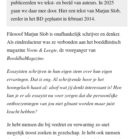
publiceerden we tekst- en beeld van auteurs. In 2025
t
e
gaan we daar mee door. Hier een tekst van Marjan Slob,
e
s
eerder in het BD geplaatst in februari 2014.
i
t
Filosoof Marjan Slob is onafhankelijk schrijver en denker.
e
Als eindredacteur was ze verbonden aan het boeddhistisch
magazine
Vorm & Leegte
, de voorganger van
BoeddhaMagazine.
Essayisten schrijven in hun eigen stem over hun eigen
ervaringen. Dat is eng. Al schrijvende hoor je het
hoongelach haast al: alsof wat jij denkt interessant is! Hoe
kun je er als essayist nu voor zorgen dat die persoonlijke
ontboezemingen van jou niet gênant worden maar juist
kracht hebben?
Je hebt mensen die bij verdriet en verwarring zo snel
mogelijk troost zoeken in gezelschap. Je hebt ook mensen