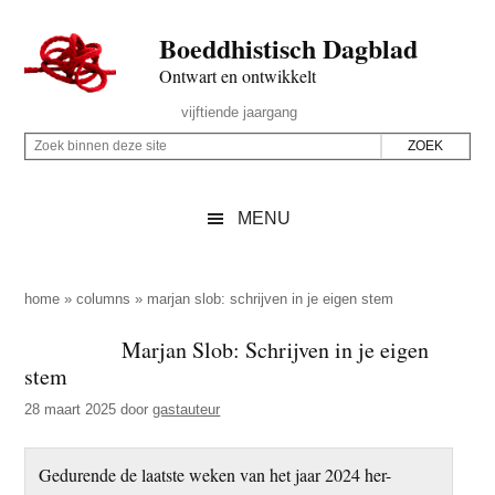
Door
Skip
Spring
Spring
Boeddhistisch Dagblad
naar
to
naar
naar
de
secondary
de
de
Ontwart en ontwikkelt
hoofd
menu
eerste
voettekst
Header
vijftiende jaargang
inhoud
sidebar
Rechts
Z
Z
o
o
e
e
MENU
k
k
b
o
i
p
home
»
columns
»
marjan slob: schrijven in je eigen stem
n
d
Marjan Slob: Schrijven in je eigen
n
e
stem
e
z
n
28 maart 2025
door
gastauteur
e
d
s
e
Gedurende de laatste weken van het jaar 2024 her-
i
z