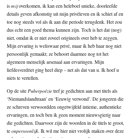
is
mij
overkomen, ik kan een heleboel unieke, doorleefde
details geven afkomstig uit mijn privéleven en ik schiet af en
toe nog steeds vol als ik aan die periode terugdenk. Het zou
dus echt een goed thema kunnen zijn. Toch is het dat (nog)
niet, omdat ik er niet zoveel origineels over heb te zeggen.
Mijn ervaring is weliswaar privé, maar ik heb haar nog niet
persoonlijk gemaakt; ze behoort daarmee nog tot het
algemeen menselijk arsenaal aan ervaringen. Mijn
liefdesverdriet ging heel diep – net als dat van u. Ik hoef u
niets te vertellen.
Op de site
Puberpoëzie
tref je gedichten aan met titels als
‘Niemandslandtraan’ en ‘Eeuwig verwond’. De jongeren die
ze schreven verwoordden ongetwijfeld intieme, authentieke
ervaringen, en toch ben ik geen moment nieuwsgierig naar
die gedichten. Daarvoor zijn de woorden in de titels te groot,
te
onpersoonlijk
. Ik wil me hier niet vrolijk maken over deze