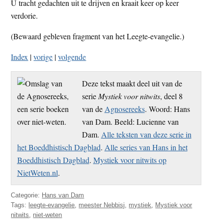
U tracht gedachten uit te drijven en kraait keer op keer
verdorie.
(Bewaard gebleven fragment van het Leegte-evangelie.)
Index
|
vorige
|
volgende
Deze tekst maakt deel uit van de
serie
Mystiek voor nitwits
, deel 8
van de
Agnosereeks
. Woord: Hans
van Dam. Beeld: Lucienne van
Dam.
Alle teksten van deze serie in
het Boeddhistisch Dagblad
.
Alle series van Hans in het
Boeddhistisch Dagblad
.
Mystiek voor nitwits op
NietWeten.nl
.
Categorie:
Hans van Dam
Tags:
leegte-evangelie
,
meester Nebbisj
,
mystiek
,
Mystiek voor
nitwits
,
niet-weten