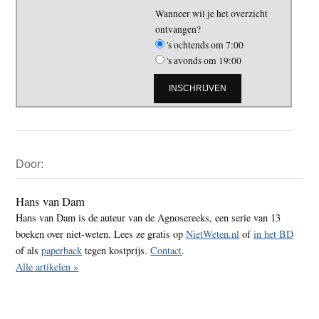
Wanneer wil je het overzicht
ontvangen?
's ochtends om 7:00
's avonds om 19:00
Primaire
Door:
Sidebar
Hans van Dam
Hans van Dam is de auteur van de Agnosereeks, een serie van 13
boeken over niet-weten. Lees ze gratis op
NietWeten.nl
of
in het BD
of als
paperback
tegen kostprijs.
Contact
.
Alle artikelen »