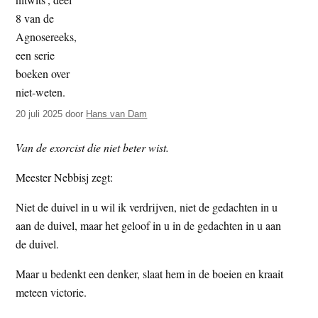
t
e
e
s
i
t
e
20 juli 2025
door
Hans van Dam
Van de exorcist die niet beter wist.
Meester Nebbisj zegt:
Niet de duivel in u wil ik verdrijven, niet de gedachten in u
aan de duivel, maar het geloof in u in de gedachten in u aan
de duivel.
Maar u bedenkt een denker, slaat hem in de boeien en kraait
meteen victorie.