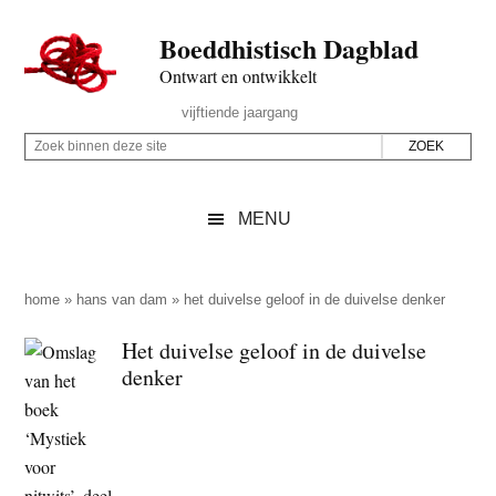
Door
Skip
Spring
Spring
Boeddhistisch Dagblad
naar
to
naar
naar
de
secondary
de
de
Ontwart en ontwikkelt
hoofd
menu
eerste
voettekst
Header
vijftiende jaargang
inhoud
sidebar
Rechts
Z
Z
o
o
e
e
MENU
k
k
b
o
i
p
home
»
hans van dam
»
het duivelse geloof in de duivelse denker
n
d
Het duivelse geloof in de duivelse
n
e
denker
e
z
n
e
d
s
e
i
z