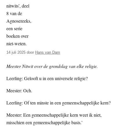
t
e
e
s
i
t
e
14 juli 2025
door
Hans van Dam
Meester Nitwit over de grondslag van elke religie.
Leerling: Gelooft u in een universele religie?
Meester: Och.
Leerling: Of ten minste in een gemeenschappelijke kern?
Meester: Een gemeenschappelijke kern weet ik niet,
misschien een gemeenschappelijke basis.’