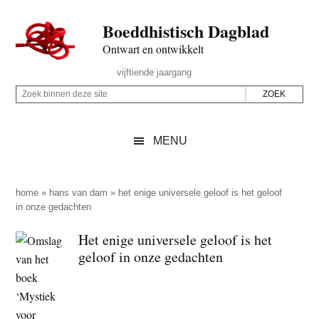
Door
Skip
Spring
Spring
Boeddhistisch Dagblad
naar
to
naar
naar
de
secondary
de
de
Ontwart en ontwikkelt
hoofd
menu
eerste
voettekst
Header
vijftiende jaargang
inhoud
sidebar
Rechts
Z
Z
o
o
e
e
MENU
k
k
b
o
i
p
home
»
hans van dam
»
het enige universele geloof is het geloof
n
in onze gedachten
d
n
e
Het enige universele geloof is het
e
z
geloof in onze gedachten
n
e
d
s
e
i
z