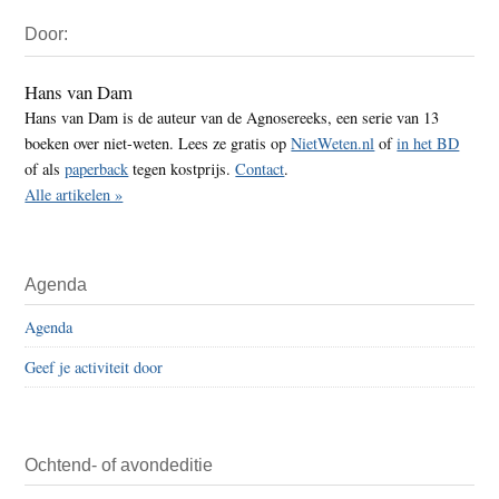
Primaire
Door:
Sidebar
Hans van Dam
Hans van Dam is de auteur van de Agnosereeks, een serie van 13
boeken over niet-weten. Lees ze gratis op
NietWeten.nl
of
in het BD
of als
paperback
tegen kostprijs.
Contact
.
Alle artikelen »
Agenda
Agenda
Geef je activiteit door
Ochtend- of avondeditie