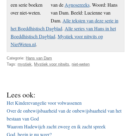
van de
Agnosereeks
. Woord: Hans
van Dam. Beeld: Lucienne van
Dam.
Alle teksten van deze serie in
het Boeddhistisch Dagblad
.
Alle series van Hans in het
Boeddhistisch Dagblad
.
Mystiek voor nitwits op
NietWeten.nl
.
Categorie:
Hans van Dam
Tags:
mystiek
,
Mystiek voor nitwits
,
niet-weten
Lees ook:
Het Kinderevangelie voor volwassenen
Over de onbewijsbaarheid van de onbewijsbaarheid van het
bestaan van God
Waarom Hadewijch zacht zweeg en ik zacht spreek
God, begin je nu weer?