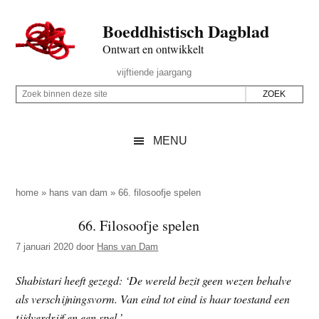
Door
Skip
Spring
Spring
Boeddhistisch Dagblad
naar
to
naar
naar
de
secondary
de
de
Ontwart en ontwikkelt
hoofd
menu
eerste
voettekst
Header
vijftiende jaargang
inhoud
sidebar
Rechts
Z
Z
o
o
e
e
MENU
k
k
b
o
i
p
home
»
hans van dam
»
66. filosoofje spelen
n
d
66. Filosoofje spelen
n
e
e
7 januari 2020
door
Hans van Dam
z
n
e
d
Shabistari heeft gezegd: ‘De wereld bezit geen wezen behalve
s
e
als verschijningsvorm. Van eind tot eind is haar toestand een
i
z
tijdverdrijf en een spel.’