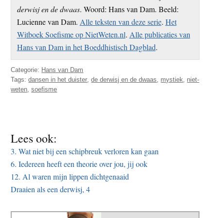
derwisj en de dwaas
. Woord: Hans van Dam. Beeld:
Lucienne van Dam.
Alle teksten van deze serie
.
Het
Witboek Soefisme op NietWeten.nl
.
Alle publicaties van
Hans van Dam in het Boeddhistisch Dagblad
.
Categorie:
Hans van Dam
Tags:
dansen in het duister
,
de derwisj en de dwaas
,
mystiek
,
niet-
weten
,
soefisme
Lees ook:
3. Wat niet bij een schipbreuk verloren kan gaan
6. Iedereen heeft een theorie over jou, jij ook
12. Al waren mijn lippen dichtgenaaid
Draaien als een derwisj, 4