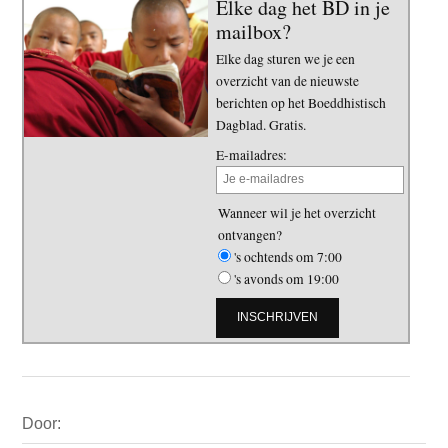
Elke dag het BD in je
mailbox?
Elke dag sturen we je een
overzicht van de nieuwste
berichten op het Boeddhistisch
Dagblad. Gratis.
E-mailadres:
Wanneer wil je het overzicht
ontvangen?
's ochtends om 7:00
's avonds om 19:00
Primaire
Door:
Sidebar