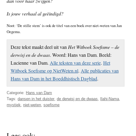
dan voor haar zwijgen?
Is jouw verhaal al geëindigd?
Noot: ‘De stille stem’ is ook de titel van een boek over niet-weten van Jan
Oegema.
Deze tekst maakt deel uit van
Het Witboek Soefisme – de
derwisj en de dwaas
. Woord: Hans van Dam. Beeld:
Lucienne van Dam.
Alle teksten van deze serie
.
Het
Witboek Soefisme op NietWeten.nl
.
Alle publicaties van
Hans van Dam in het Boeddhistisch Dagblad
.
Categorie:
Hans van Dam
Tags:
dansen in het duister
,
de derwisj en de dwaas
,
Ilahi-Nama
,
mystiek
,
niet-weten
,
soefisme
Lees ook: