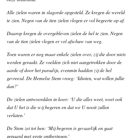
t
e
Alle zielen waren in slagorde opgesteld. Ze kregen de wereld
e
s
te zien. Negen van de tien zielen vlogen er vol begeerte op af.
i
t
Daarop kregen de overgebleven zielen de hel te zien. Negen
e
van de tien zielen vlogen er vol afschuw van weg.
Toen waren er nog maar enkele zielen over, zij die door niets
werden geraakt. Ze voelden zich niet aangetrokken door de
aarde of door het paradijs, evenmin hadden zij de hel
gevreesd. De Hemelse Stem vroeg: ‘Idioten, wat willen jullie
dan?’
De zielen antwoordden in koor: ‘U die alles weet, weet ook
dat U het is die wij begeren en dat we U nooit zullen
verlaten.’
De Stem zei tot hen: ‘Mij begeren is gevaarlijk en gaat
gepaard met grote ontberingen.’