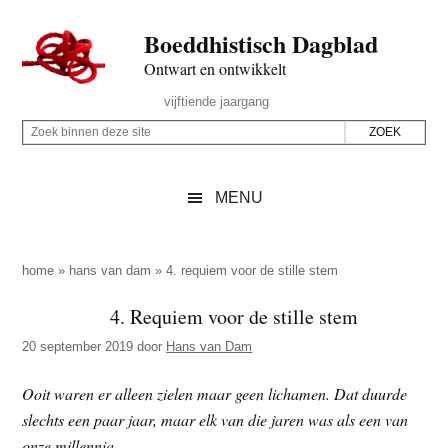
Door
Skip
Spring
Spring
Boeddhistisch Dagblad
naar
to
naar
naar
de
secondary
de
de
Ontwart en ontwikkelt
hoofd
menu
eerste
voettekst
Header
vijftiende jaargang
inhoud
sidebar
Rechts
Z
Z
o
o
e
e
MENU
k
k
b
o
i
p
home
»
hans van dam
»
4. requiem voor de stille stem
n
d
4. Requiem voor de stille stem
n
e
e
20 september 2019
door
Hans van Dam
z
n
e
d
Ooit waren er alleen zielen maar geen lichamen. Dat duurde
s
e
slechts een paar jaar, maar elk van die jaren was als een van
i
z
onze millennia.