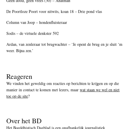
Geen dood, geen vrees (30) – Anatman
De Poortloze Poort voor nitwits, koan 18 – Drie pond vlas
Column van Joop – hondenfluisteraar
Sodis – de virtuele denkster 592
Ardan, van zenleraar tot brugwachter – ‘Je opent de brug en je sluit ‘m
weer. Bijna zen.’
Reageren
We vinden het geweldig om reacties op berichten te krijgen en op die
manier in contact te komen met lezers, maar
wat staan we wel en niet
toe op de site
?
Over het BD
Het Boeddhistisch Dagblad is een onafhankelijk journalistiek