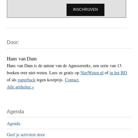
Primaire
Door:
Sidebar
Hans van Dam
Hans van Dam is de auteur van de Agnosereeks, een serie van 13
boeken over niet-weten. Lees ze gratis op
NietWeten.nl
of
in het BD
of als
paperback
tegen kostprijs.
Contact
.
Alle artikelen »
Agenda
Agenda
Geef je activiteit door