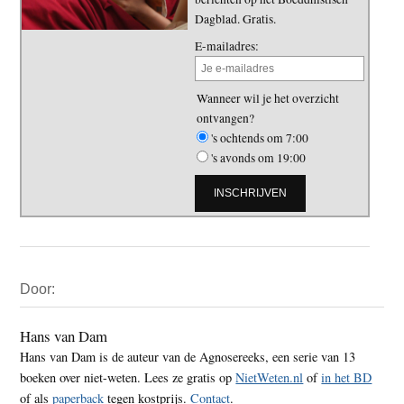
Dagblad. Gratis.
E-mailadres:
Wanneer wil je het overzicht
ontvangen?
's ochtends om 7:00
's avonds om 19:00
Primaire
Door:
Sidebar
Hans van Dam
Hans van Dam is de auteur van de Agnosereeks, een serie van 13
boeken over niet-weten. Lees ze gratis op
NietWeten.nl
of
in het BD
of als
paperback
tegen kostprijs.
Contact
.