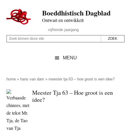
Door
Skip
Spring
Spring
Boeddhistisch Dagblad
naar
to
naar
naar
de
secondary
de
de
Ontwart en ontwikkelt
hoofd
menu
eerste
voettekst
Header
vijftiende jaargang
inhoud
sidebar
Rechts
Z
Z
o
o
e
e
MENU
k
k
b
o
i
p
home
»
hans van dam
»
meester tja 63 – hoe groot is een idee?
n
d
Meester Tja 63 – Hoe groot is een
n
e
idee?
e
z
n
e
d
s
e
i
z