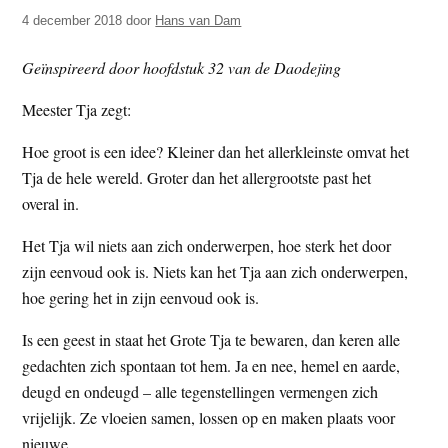
t
e
4 december 2018
door
Hans van Dam
e
s
Geïnspireerd door hoofdstuk 32 van de Daodejing
i
t
Meester Tja zegt:
e
Hoe groot is een idee? Kleiner dan het allerkleinste omvat het
Tja de hele wereld. Groter dan het allergrootste past het
overal in.
Het Tja wil niets aan zich onderwerpen, hoe sterk het door
zijn eenvoud ook is. Niets kan het Tja aan zich onderwerpen,
hoe gering het in zijn eenvoud ook is.
Is een geest in staat het Grote Tja te bewaren, dan keren alle
gedachten zich spontaan tot hem. Ja en nee, hemel en aarde,
deugd en ondeugd – alle tegenstellingen vermengen zich
vrijelijk. Ze vloeien samen, lossen op en maken plaats voor
nieuwe.