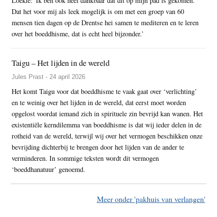
Loekie: 'Ik ben ook heel dankbaar dat dit op mijn pad is gekomen.
Dat het voor mij als leek mogelijk is om met een groep van 60
mensen tien dagen op de Drentse hei samen te mediteren en te leren
over het boeddhisme, dat is echt heel bijzonder.’
Taigu – Het lijden in de wereld
Jules Prast - 24 april 2026
Het komt Taigu voor dat boeddhisme te vaak gaat over ‘verlichting’
en te weinig over het lijden in de wereld, dat eerst moet worden
opgelost voordat iemand zich in spirituele zin bevrijd kan wanen. Het
existentiële kerndilemma van boeddhisme is dat wij ieder delen in de
rotheid van de wereld, terwijl wij over het vermogen beschikken onze
bevrijding dichterbij te brengen door het lijden van de ander te
verminderen. In sommige teksten wordt dit vermogen
‘boeddhanatuur’ genoemd.
Meer onder 'pakhuis van verlangen'