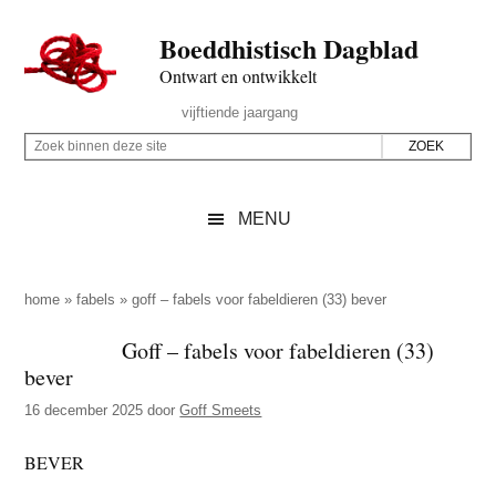
Door
Skip
Spring
Spring
Boeddhistisch Dagblad
naar
to
naar
naar
de
secondary
de
de
Ontwart en ontwikkelt
hoofd
menu
eerste
voettekst
Header
vijftiende jaargang
inhoud
sidebar
Rechts
Z
Z
o
o
e
e
MENU
k
k
b
o
i
p
home
»
fabels
»
goff – fabels voor fabeldieren (33) bever
n
d
Goff – fabels voor fabeldieren (33)
n
e
bever
e
z
n
16 december 2025
door
Goff Smeets
e
d
s
BEVER
e
i
z