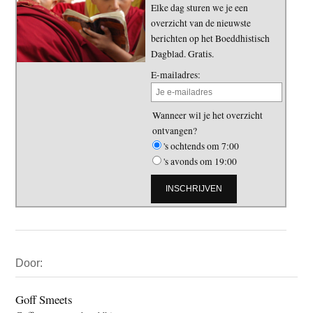
Elke dag sturen we je een
overzicht van de nieuwste
berichten op het Boeddhistisch
Dagblad. Gratis.
E-mailadres:
Wanneer wil je het overzicht
ontvangen?
's ochtends om 7:00
's avonds om 19:00
Primaire
Door:
Sidebar
Goff Smeets