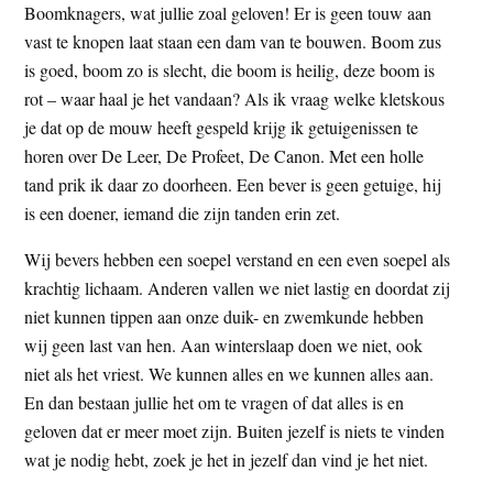
Boomknagers, wat jullie zoal geloven! Er is geen touw aan
t
e
vast te knopen laat staan een dam van te bouwen. Boom zus
e
s
is goed, boom zo is slecht, die boom is heilig, deze boom is
i
rot – waar haal je het vandaan? Als ik vraag welke kletskous
t
je dat op de mouw heeft gespeld krijg ik getuigenissen te
e
horen over De Leer, De Profeet, De Canon. Met een holle
tand prik ik daar zo doorheen. Een bever is geen getuige, hij
is een doener, iemand die zijn tanden erin zet.
Wij bevers hebben een soepel verstand en een even soepel als
krachtig lichaam. Anderen vallen we niet lastig en doordat zij
niet kunnen tippen aan onze duik- en zwemkunde hebben
wij geen last van hen. Aan winterslaap doen we niet, ook
niet als het vriest. We kunnen alles en we kunnen alles aan.
En dan bestaan jullie het om te vragen of dat alles is en
geloven dat er meer moet zijn. Buiten jezelf is niets te vinden
wat je nodig hebt, zoek je het in jezelf dan vind je het niet.