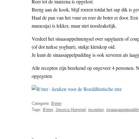
Roer tot de maizena is opgelost.
Breng aan de kook, blijf roeren totdat het sap dik is 
Haal de pan van het vuur en roer de boter er door. Een 
maracuja) is lekker, maar niet noodzakelijk.
Verdeel het sinaasappelmengsel over sapglazen of coupe
(of dot turkse yoghurt), stukje kletskop oid.
Je kunt de sinaasappelpudding is ook serveren als laagj
Alle recepten zijn berekend op ongeveer 4 personen. N
opgegeten.
Categorie:
B'eter
Tags:
B'eter
,
Jessica Hummel
,
recepten
,
sinaasappelpuddi