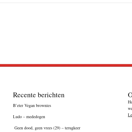
Recente berichten
O
He
B’eter Vegan brownies
we
Le
Ludo – mededogen
Geen dood, geen vrees (29) – terugkeer