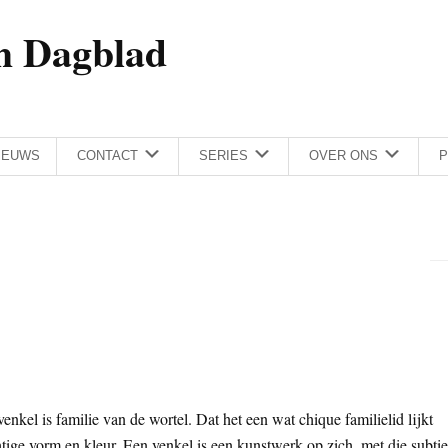
h Dagblad
IEUWS
CONTACT
SERIES
OVER ONS
P
nkel is familie van de wortel. Dat het een wat chique familielid lijkt
tige vorm en kleur. Een venkel is een kunstwerk op zich, met die subtie