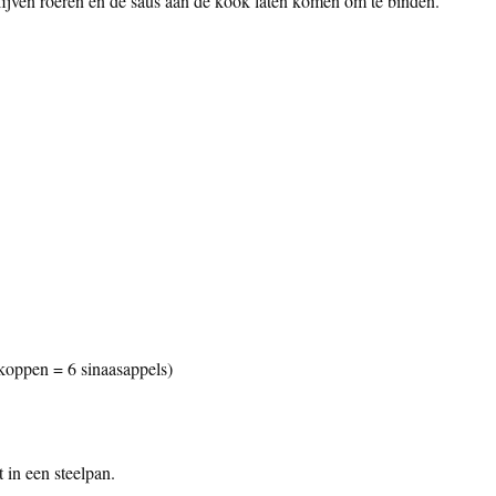
lijven roeren en de saus aan de kook laten komen om te binden.
 koppen = 6 sinaasappels)
 in een steelpan.