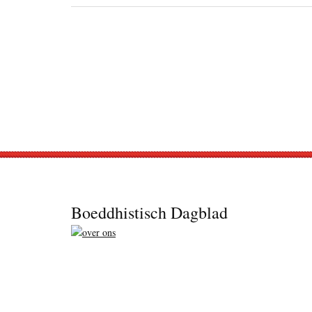
Footer
Boeddhistisch Dagblad