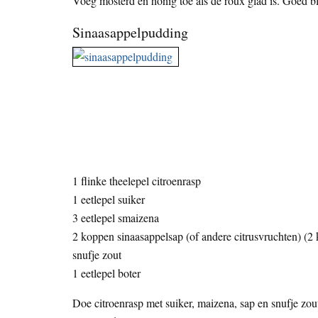
Voeg mosterd en honig toe als de roux glad is. Goed b
Sinaasappelpudding
1 flinke theelepel citroenrasp
1 eetlepel suiker
3 eetlepel smaizena
2 koppen sinaasappelsap (of andere citrusvruchten) (2
snufje zout
1 eetlepel boter
Doe citroenrasp met suiker, maizena, sap en snufje zout