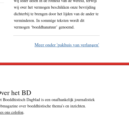
wij ieder delen in de rotheid van de wereld, terwijl
wij over het vermogen beschikken onze bevrijding
dichterbij te brengen door het lijden van de ander te
verminderen. In sommige teksten wordt dit
vermogen ‘boeddhanatuur’ genoemd.
Meer onder 'pakhuis van verlangen'
ver het BD
t Boeddhistisch Dagblad is een onafhankelijk journalistiek
bmagazine over boeddhistische thema’s en inzichten.
es ons colofon
.