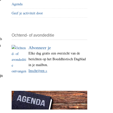
Agenda
i
t
Geef je activiteit door
e
Ochtend- of avondeditie
ls
a
Abonneer je
Elke dag gratis een overzicht van de
berichten op het Boeddhistisch Dagblad
in je mailbox.
Inschrijven »
jn