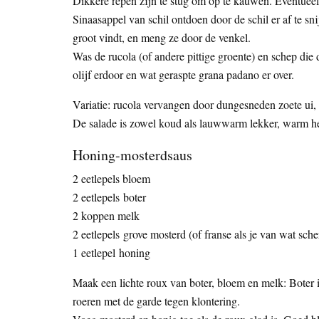
Dikkere repen zijn te stug om op te kauwen. Eventuee
Sinaasappel van schil ontdoen door de schil er af te snij
groot vindt, en meng ze door de venkel.
Was de rucola (of andere pittige groente) en schep die
olijf erdoor en wat geraspte grana padano er over.
Variatie: rucola vervangen door dungesneden zoete ui,
De salade is zowel koud als lauwwarm lekker, warm he
Honing-mosterdsaus
2 eetlepels bloem
2 eetlepels boter
2 koppen melk
2 eetlepels grove mosterd (of franse als je van wat sch
1 eetlepel honing
Maak een lichte roux van boter, bloem en melk: Boter i
roeren met de garde tegen klontering.