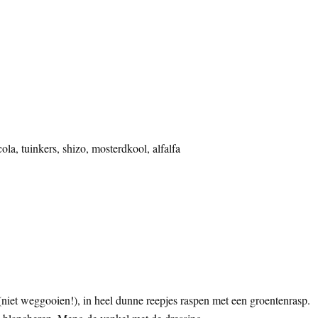
ola, tuinkers, shizo, mosterdkool, alfalfa
(niet weggooien!), in heel dunne reepjes raspen met een groentenrasp.