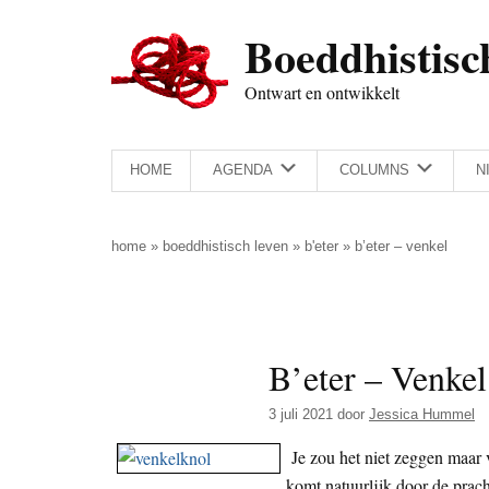
Door
Skip
Spring
Spring
Boeddhistisc
naar
to
naar
naar
de
secondary
de
de
Ontwart en ontwikkelt
hoofd
menu
eerste
voettekst
inhoud
sidebar
HOME
AGENDA
COLUMNS
N
home
»
boeddhistisch leven
»
b'eter
»
b’eter – venkel
B’eter – Venkel
3 juli 2021
door
Jessica Hummel
Je zou het niet zeggen maar ve
komt natuurlijk door de prach