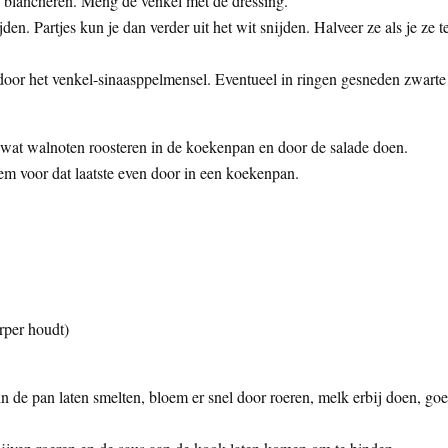
l blancheren. Meng de venkel met de dressing.
den. Partjes kun je dan verder uit het wit snijden. Halveer ze als je ze t
 door het venkel-sinaasppelmensel. Eventueel in ringen gesneden zwarte
 wat walnoten roosteren in de koekenpan en door de salade doen.
m voor dat laatste even door in een koekenpan.
erper houdt)
n de pan laten smelten, bloem er snel door roeren, melk erbij doen, go