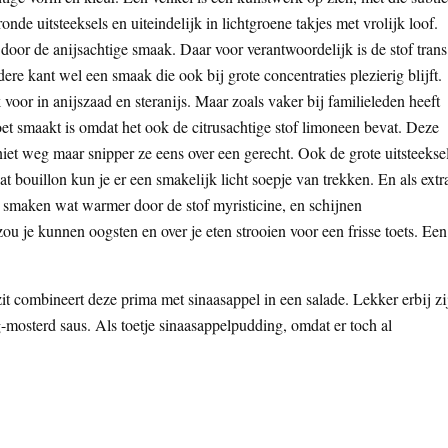
de uitsteeksels en uiteindelijk in lichtgroene takjes met vrolijk loof.
 door de anijsachtige smaak. Daar voor verantwoordelijk is de stof trans
re kant wel een smaak die ook bij grote concentraties plezierig blijft.
voor in anijszaad en steranijs. Maar zoals vaker bij familieleden heeft
oet smaakt is omdat het ook de citrusachtige stof limoneen bevat. Deze
e niet weg maar snipper ze eens over een gerecht. Ook de grote uitsteekse
bouillon kun je er een smakelijk licht soepje van trekken. En als extr
e smaken wat warmer door de stof myristicine, en schijnen
ou je kunnen oogsten en over je eten strooien voor een frisse toets. Een
zit combineert deze prima met sinaasappel in een salade. Lekker erbij zi
-mosterd saus. Als toetje sinaasappelpudding, omdat er toch al