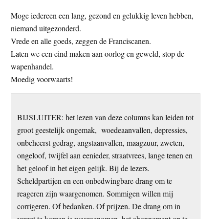
t
e
Moge iedereen een lang, gezond en gelukkig leven hebben,
e
s
niemand uitgezonderd.
i
Vrede en alle goeds, zeggen de Franciscanen.
t
Laten we een eind maken aan oorlog en geweld, stop de
e
wapenhandel.
Moedig voorwaarts!
BIJSLUITER: het lezen van deze columns kan leiden tot
groot geestelijk ongemak, woedeaanvallen, depressies,
onbeheerst gedrag, angstaanvallen, maagzuur, zweten,
ongeloof, twijfel aan eenieder, straatvrees, lange tenen en
het geloof in het eigen gelijk. Bij de lezers.
Scheldpartijen en een onbedwingbare drang om te
reageren zijn waargenomen. Sommigen willen mij
corrigeren. Of bedanken. Of prijzen. De drang om in
verzet te komen is waargenomen, het abonnement op te