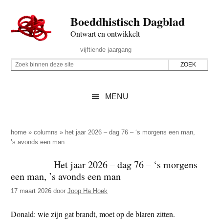
Door
Skip
Spring
Spring
Boeddhistisch Dagblad
naar
to
naar
naar
de
secondary
de
de
Ontwart en ontwikkelt
hoofd
menu
eerste
voettekst
Header
vijftiende jaargang
inhoud
sidebar
Rechts
Z
Z
o
o
e
e
MENU
k
k
b
o
i
p
home
»
columns
»
het jaar 2026 – dag 76 – ‘s morgens een man,
n
’s avonds een man
d
n
e
Het jaar 2026 – dag 76 – ‘s morgens
e
z
een man, ’s avonds een man
n
e
d
17 maart 2026
door
Joop Ha Hoek
s
e
i
Donald: wie zijn gat brandt, moet op de blaren zitten.
z