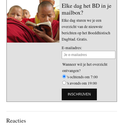
Elke dag het BD in je
mailbox?
Elke dag sturen we je een
overzicht van de nieuwste
berichten op het Boeddhistisch
Dagblad. Gratis.
E-mailadres:
Wanneer wil je het overzicht
ontvangen?
's ochtends om 7:00
's avonds om 19:00
Lees
Reacties
Interacties