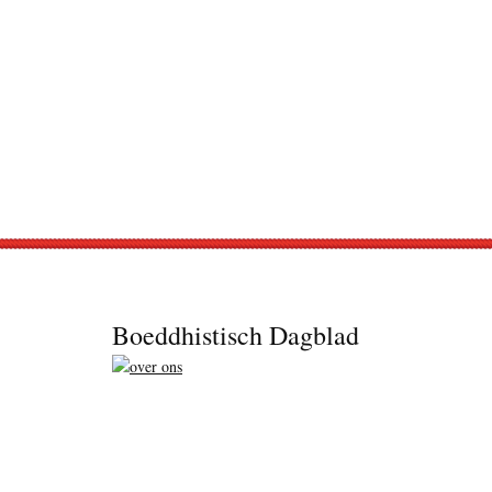
Footer
Boeddhistisch Dagblad