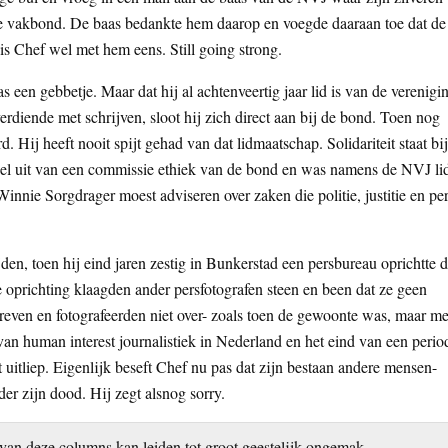
n de vakbond. De baas bedankte hem daarop en voegde daaraan toe dat de
is Chef wel met hem eens. Still going strong.
 een gebbetje. Maar dat hij al achtenveertig jaar lid is van de verenigi
 verdiende met schrijven, sloot hij zich direct aan bij de bond. Toen nog
. Hij heeft nooit spijt gehad van dat lidmaatschap. Solidariteit staat bij
deel uit van een commissie ethiek van de bond en was namens de NVJ li
Winnie Sorgdrager moest adviseren over zaken die politie, justitie en pe
en, toen hij eind jaren zestig in Bunkerstad een persbureau oprichtte d
de oprichting klaagden ander persfotografen steen en been dat ze geen
reven en fotografeerden niet over- zoals toen de gewoonte was, maar me
n human interest journalistiek in Nederland en het eind van een perio
 uitliep. Eigenlijk beseft Chef nu pas dat zijn bestaan andere mensen-
er zijn dood. Hij zegt alsnog sorry.
an deze columns kan leiden tot groot geestelijk ongemak,