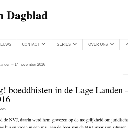
h Dagblad
IEUWS
CONTACT
SERIES
OVER ONS
P
 landen – 14 november 2016
! boeddhisten in de Lage Landen 
016
oek
nd de NVJ, daarin werd hem gewezen op de mogelijkheid om juridisch
rige bui en vroeg in een mail aan de baas van de NVJ waar zijn zilveren