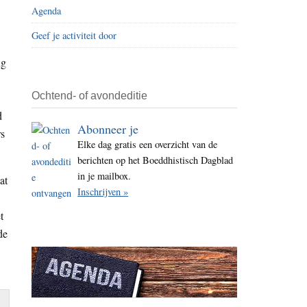
Agenda
i
t
Geef je activiteit door
e
ng
Ochtend- of avondeditie
d
Abonneer je
rs
Elke dag gratis een overzicht van de
berichten op het Boeddhistisch Dagblad
in je mailbox.
at
Inschrijven »
t
de