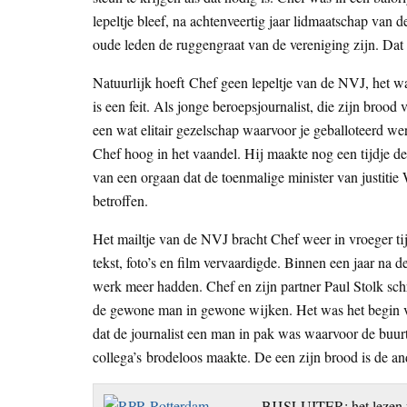
lepeltje bleef, na achtenveertig jaar lidmaatschap va
oude leden de ruggengraat van de vereniging zijn. Dat 
Natuurlijk hoeft Chef geen lepeltje van de NVJ, het was
is een feit. Als jonge beroepsjournalist, die zijn brood
een wat elitair gezelschap waarvoor je geballoteerd werd
Chef hoog in het vaandel. Hij maakte nog een tijdje 
van een orgaan dat de toenmalige minister van justitie 
betroffen.
Het mailtje van de NVJ bracht Chef weer in vroeger tijd
tekst, foto’s en film vervaardigde. Binnen een jaar na 
werk meer hadden. Chef en zijn partner Paul Stolk sch
de gewone man in gewone wijken. Het was het begin va
dat de journalist een man in pak was waarvoor de buurt
collega’s brodeloos maakte. De een zijn brood is de and
BIJSLUITER: het lezen v