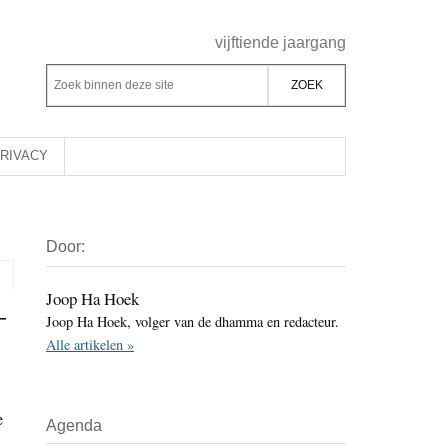
Header
vijftiende jaargang
Rechts
Z
Z
o
o
e
e
k
k
RIVACY
b
o
i
p
Primaire
n
d
Door:
Sidebar
n
e
e
z
Joop Ha Hoek
–
n
Joop Ha Hoek, volger van de dhamma en redacteur.
e
d
Alle artikelen »
s
e
i
z
t
e
e
Agenda
e
s