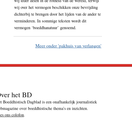
wij ieder delen in de rotheid van de wereld, terwijl
wij over het vermogen beschikken onze bevrijding
dichterbij te brengen door het lijden van de ander te
verminderen. In sommige teksten wordt dit
vermogen ‘boeddhanatuur’ genoemd.
Meer onder 'pakhuis van verlangen'
ver het BD
t Boeddhistisch Dagblad is een onafhankelijk journalistiek
bmagazine over boeddhistische thema’s en inzichten.
es ons colofon
.