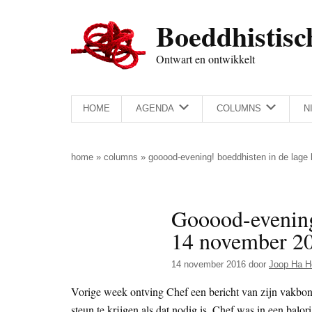
Door
Skip
Spring
Spring
Boeddhistisc
naar
to
naar
naar
de
secondary
de
de
Ontwart en ontwikkelt
hoofd
menu
eerste
voettekst
inhoud
sidebar
HOME
AGENDA
COLUMNS
N
home
»
columns
»
gooood-evening! boeddhisten in de lage
Gooood-evening
14 november 2
14 november 2016
door
Joop Ha H
Vorige week ontving Chef een bericht van zijn vakbo
steun te krijgen als dat nodig is. Chef was in een balo