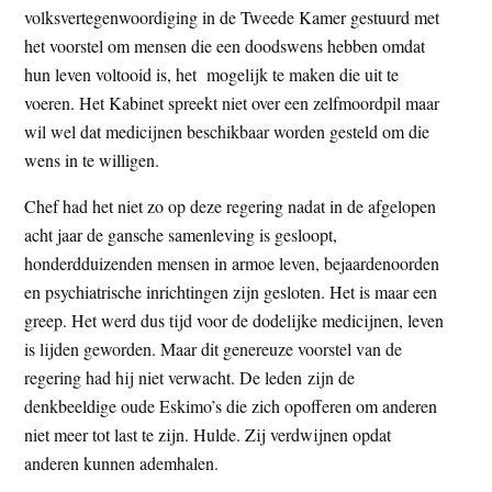
volksvertegenwoordiging in de Tweede Kamer gestuurd met
t
e
het voorstel om mensen die een doodswens hebben omdat
e
s
hun leven voltooid is, het mogelijk te maken die uit te
i
voeren. Het Kabinet spreekt niet over een zelfmoordpil maar
t
wil wel dat medicijnen beschikbaar worden gesteld om die
e
wens in te willigen.
Chef had het niet zo op deze regering nadat in de afgelopen
acht jaar de gansche samenleving is gesloopt,
honderdduizenden mensen in armoe leven, bejaardenoorden
en psychiatrische inrichtingen zijn gesloten. Het is maar een
greep. Het werd dus tijd voor de dodelijke medicijnen, leven
is lijden geworden. Maar dit genereuze voorstel van de
regering had hij niet verwacht. De leden zijn de
denkbeeldige oude Eskimo’s die zich opofferen om anderen
niet meer tot last te zijn. Hulde. Zij verdwijnen opdat
anderen kunnen ademhalen.