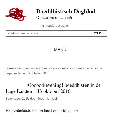
Door
Skip
Spring
Spring
Boeddhistisch Dagblad
naar
to
naar
naar
de
secondary
de
de
Ontwart en ontwikkelt
hoofd
menu
eerste
voettekst
Header
vijftiende jaargang
inhoud
sidebar
Rechts
Z
Z
o
o
e
e
MENU
k
k
b
o
i
p
home
»
columns
»
joop hoek
»
gooood-evening! boeddhisten in de
n
lage landen – 13 oktober 2016
d
n
e
Gooood-evening! boeddhisten in de
e
z
Lage Landen – 13 oktober 2016
n
e
d
13 oktober 2016
door
Joop Ha Hoek
s
e
i
Het Nederlands kabinet heeft een brief aan de
z