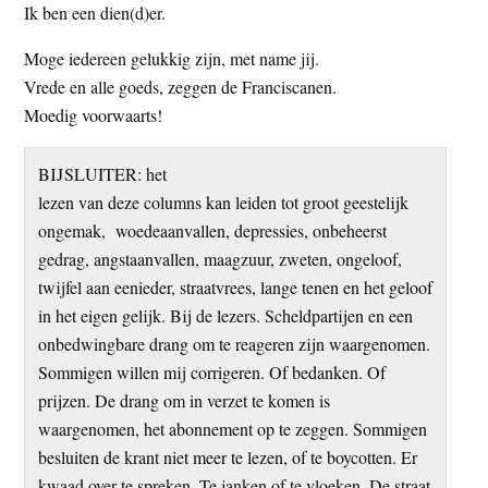
Ik ben een dien(d)er.
t
e
e
s
Moge iedereen gelukkig zijn, met name jij.
i
Vrede en alle goeds, zeggen de Franciscanen.
t
Moedig voorwaarts!
e
BIJSLUITER: het
lezen van deze columns kan leiden tot groot geestelijk
ongemak, woedeaanvallen, depressies, onbeheerst
gedrag, angstaanvallen, maagzuur, zweten, ongeloof,
twijfel aan eenieder, straatvrees, lange tenen en het geloof
in het eigen gelijk. Bij de lezers. Scheldpartijen en een
onbedwingbare drang om te reageren zijn waargenomen.
Sommigen willen mij corrigeren. Of bedanken. Of
prijzen. De drang om in verzet te komen is
waargenomen, het abonnement op te zeggen. Sommigen
besluiten de krant niet meer te lezen, of te boycotten. Er
kwaad over te spreken. Te janken of te vloeken. De straat