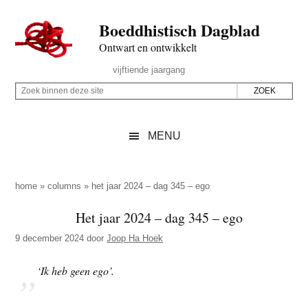
Door
Skip
Spring
Spring
Boeddhistisch Dagblad
naar
to
naar
naar
de
secondary
de
de
Ontwart en ontwikkelt
hoofd
menu
eerste
voettekst
Header
vijftiende jaargang
inhoud
sidebar
Rechts
Z
Z
o
o
e
e
MENU
k
k
b
o
i
p
home
»
columns
»
het jaar 2024 – dag 345 – ego
n
d
Het jaar 2024 – dag 345 – ego
n
e
e
9 december 2024
door
Joop Ha Hoek
z
n
e
d
‘Ik heb geen ego’.
s
e
i
z