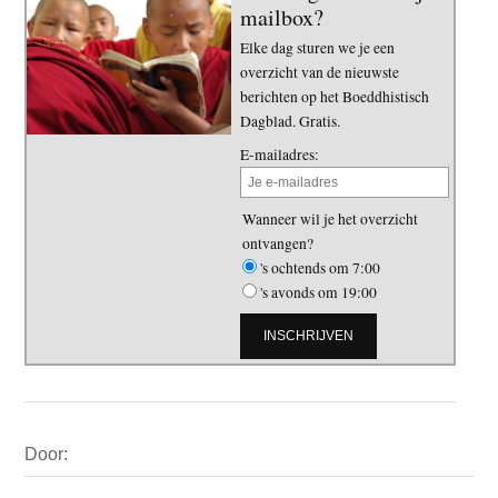
mailbox?
Elke dag sturen we je een
overzicht van de nieuwste
berichten op het Boeddhistisch
Dagblad. Gratis.
E-mailadres:
Wanneer wil je het overzicht
ontvangen?
's ochtends om 7:00
's avonds om 19:00
Primaire
Door:
Sidebar