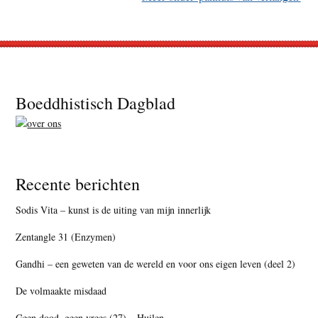
Footer
Boeddhistisch Dagblad
Recente berichten
Sodis Vita – kunst is de uiting van mijn innerlijk
Zentangle 31 (Enzymen)
Gandhi – een geweten van de wereld en voor ons eigen leven (deel 2)
De volmaakte misdaad
Geen dood, geen vrees (27) – Huilen