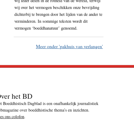
wij ieder delen in de rotheid van de wereld, terwijl
wij over het vermogen beschikken onze bevrijding
dichterbij te brengen door het lijden van de ander te
verminderen. In sommige teksten wordt dit
vermogen ‘boeddhanatuur’ genoemd.
Meer onder 'pakhuis van verlangen'
ver het BD
t Boeddhistisch Dagblad is een onafhankelijk journalistiek
bmagazine over boeddhistische thema’s en inzichten.
es ons colofon
.