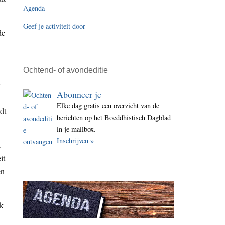
Agenda
i
t
Geef je activiteit door
de
e
Ochtend- of avondeditie
Abonneer je
Elke dag gratis een overzicht van de
dt
berichten op het Boeddhistisch Dagblad
in je mailbox.
Inschrijven »
.
it
en
ok