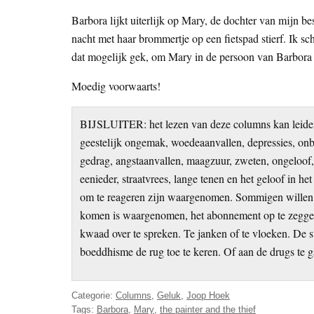
Barbora lijkt uiterlijk op Mary, de dochter van mijn b
nacht met haar brommertje op een fietspad stierf. Ik sch
dat mogelijk gek, om Mary in de persoon van Barbora t
Moedig voorwaarts!
BIJSLUITER: het lezen van deze columns kan leiden
geestelijk ongemak, woedeaanvallen, depressies, onb
gedrag, angstaanvallen, maagzuur, zweten, ongeloof, 
eenieder, straatvrees, lange tenen en het geloof in h
om te reageren zijn waargenomen. Sommigen willen m
komen is waargenomen, het abonnement op te zeggen. 
kwaad over te spreken. Te janken of te vloeken. De 
boeddhisme de rug toe te keren. Of aan de drugs te g
Categorie:
Columns
,
Geluk
,
Joop Hoek
Tags:
Barbora
,
Mary
,
the painter and the thief