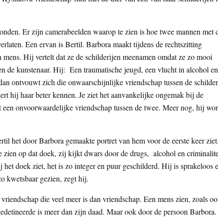
gevonden. Er zijn camerabeelden waarop te zien is hoe twee mannen met 
laten. Een ervan is Bertil. Barbora maakt tijdens de rechtszitting
en mens. Hij vertelt dat ze de schilderijen meenamen omdat ze zo mooi
 en de kunstenaar. Hij: Een traumatische jeugd, een vlucht in alcohol en
an ontvouwt zich die onwaarschijnlijke vriendschap tussen de schilder
 leert hij haar beter kennen. Je ziet het aanvankelijke ongemak bij de
oeit een onvoorwaardelijke vriendschap tussen de twee. Meer nog, hij wor
til het door Barbora gemaakte portret van hem voor de eerste keer ziet
e zien op dat doek, zij kijkt dwars door de drugs, alcohol en criminalite
j het doek ziet, het is zo integer en puur geschilderd. Hij is sprakeloos 
o kwetsbaar gezien, zegt hij.
vriendschap die veel meer is dan vriendschap. Een mens zien, zoals o
 gedetineerde is meer dan zijn daad. Maar ook door de persoon Barbora.