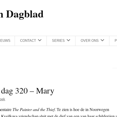
h Dagblad
IEUWS
CONTACT
SERIES
OVER ONS
P
– dag 320 – Mary
oek
mentaire
The Painter and the Thief
. Te zien is hoe de in Noorwegen
silkova vriendschap sluit met de dief van een van haar schilderijen u