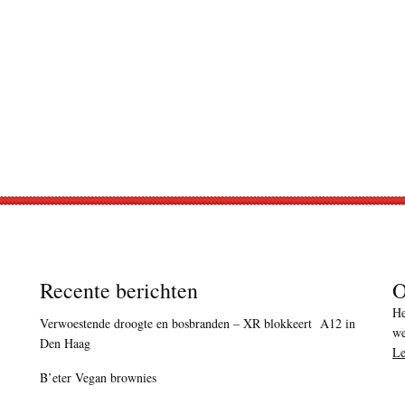
Recente berichten
O
He
Verwoestende droogte en bosbranden – XR blokkeert A12 in
we
Den Haag
Le
B’eter Vegan brownies