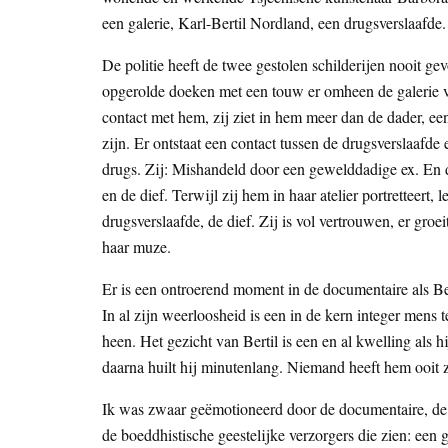
een galerie, Karl-Bertil Nordland, een drugsverslaafde.
De politie heeft de twee gestolen schilderijen nooit 
opgerolde doeken met een touw er omheen de galerie ver
contact met hem, zij ziet in hem meer dan de dader, e
zijn. Er ontstaat een contact tussen de drugsverslaafde
drugs. Zij: Mishandeld door een gewelddadige ex. En d
en de dief. Terwijl zij hem in haar atelier portretteert,
drugsverslaafde, de dief. Zij is vol vertrouwen, er gr
haar muze.
Er is een ontroerend moment in de documentaire als Ber
In al zijn weerloosheid is een in de kern integer mens t
heen. Het gezicht van Bertil is een en al kwelling als hi
daarna huilt hij minutenlang. Niemand heeft hem ooit z
Ik was zwaar geëmotioneerd door de documentaire, de 
de boeddhistische geestelijke verzorgers die zien: een