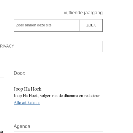
Header
vijftiende jaargang
Rechts
Z
Z
o
o
e
e
k
k
RIVACY
b
o
i
p
Primaire
n
d
Door:
Sidebar
n
e
e
z
Joop Ha Hoek
n
Joop Ha Hoek, volger van de dhamma en redacteur.
e
d
Alle artikelen »
s
e
i
z
t
e
Agenda
e
s
it