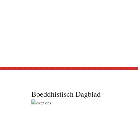
Footer
Boeddhistisch Dagblad