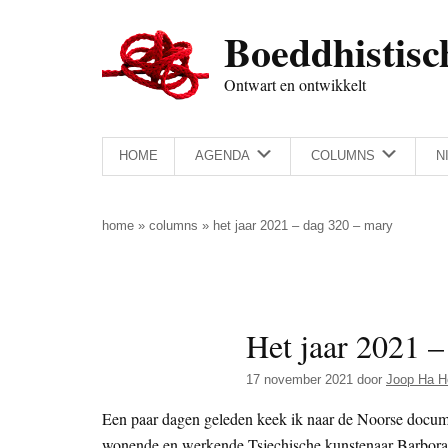
Door
Skip
Spring
Spring
Boeddhistisc
naar
to
naar
naar
de
secondary
de
de
Ontwart en ontwikkelt
hoofd
menu
eerste
voettekst
inhoud
sidebar
HOME
AGENDA
COLUMNS
N
home
»
columns
»
het jaar 2021 – dag 320 – mary
Het jaar 2021 
17 november 2021
door
Joop Ha H
Een paar dagen geleden keek ik naar de Noorse docu
wonende en werkende Tsjechische kunstenaar Barbora Ky