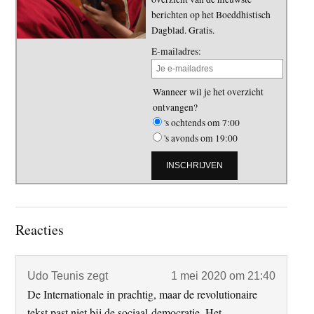
berichten op het Boeddhistisch
Dagblad. Gratis.
E-mailadres:
Wanneer wil je het overzicht
ontvangen?
's ochtends om 7:00
's avonds om 19:00
Lees
Reacties
Interacties
Udo Teunis
zegt
1 mei 2020 om 21:40
De Internationale in prachtig, maar de revolutionaire
tekst past niet bij de sociaal-democratie. Het