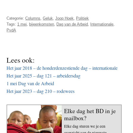
Categorie:
Columns
,
Geluk
,
Joop Hoek
,
Politiek
Tags:
1 mei
,
bijeenkomsten
,
Dag van de Arbeid
,
Internationale
,
PvdA
Lees ook:
Het jaar 2018 – de honderdenzestiende dag – internationale
Het jaar 2025 – dag 121 – arbeidersdag
1 mei Dag van de Arbeid
Het jaar 2023 – dag 210 – rodewees
Elke dag het BD in je
mailbox?
Elke dag sturen we je een
overzicht van de nieuwste