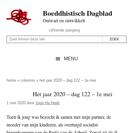
Door
Skip
Spring
Spring
Boeddhistisch Dagblad
naar
to
naar
naar
de
secondary
de
de
Ontwart en ontwikkelt
hoofd
menu
eerste
voettekst
Header
vijftiende jaargang
inhoud
sidebar
Rechts
Z
Z
o
o
e
e
MENU
k
k
b
o
i
p
home
»
columns
»
het jaar 2020 – dag 122 – 1e mei
n
d
Het jaar 2020 – dag 122 – 1e mei
n
e
e
1 mei 2020
door
Joop Ha Hoek
z
n
e
d
Toen ik jong was bezocht ik samen met mijn partner, de
s
e
moeder van mijn kinderen, als overtuigd socialist
i
z
bijeenkomsten van de Partij van de Arbeid. Zowel zij als ik