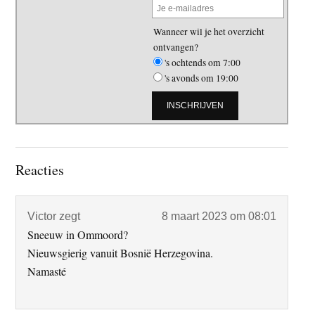
Wanneer wil je het overzicht
ontvangen?
's ochtends om 7:00
's avonds om 19:00
Lees
Reacties
Interacties
Victor
zegt
8 maart 2023 om 08:01
Sneeuw in Ommoord?
Nieuwsgierig vanuit Bosnië Herzegovina.
Namasté