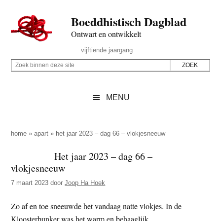
Door
Skip
Spring
Spring
Boeddhistisch Dagblad
naar
to
naar
naar
de
secondary
de
de
Ontwart en ontwikkelt
hoofd
menu
eerste
voettekst
Header
vijftiende jaargang
inhoud
sidebar
Rechts
Z
Z
o
o
e
e
MENU
k
k
b
o
i
p
home
»
apart
»
het jaar 2023 – dag 66 – vlokjesneeuw
n
d
Het jaar 2023 – dag 66 –
n
e
vlokjesneeuw
e
z
n
7 maart 2023
door
Joop Ha Hoek
e
d
s
Zo af en toe sneeuwde het vandaag natte vlokjes. In de
e
i
Kloosterbunker was het warm en behaaglijk.
z