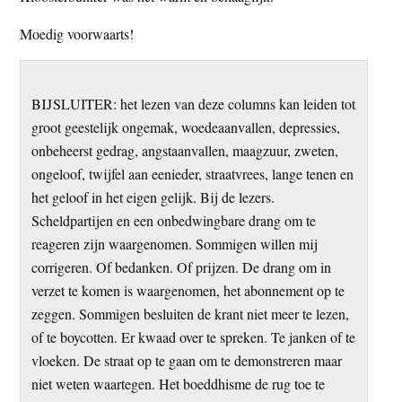
t
e
Moedig voorwaarts!
e
s
i
t
BIJSLUITER: het lezen van deze columns kan leiden tot
e
groot geestelijk ongemak, woedeaanvallen, depressies,
onbeheerst gedrag, angstaanvallen, maagzuur, zweten,
ongeloof, twijfel aan eenieder, straatvrees, lange tenen en
het geloof in het eigen gelijk. Bij de lezers.
Scheldpartijen en een onbedwingbare drang om te
reageren zijn waargenomen. Sommigen willen mij
corrigeren. Of bedanken. Of prijzen. De drang om in
verzet te komen is waargenomen, het abonnement op te
zeggen. Sommigen besluiten de krant niet meer te lezen,
of te boycotten. Er kwaad over te spreken. Te janken of te
vloeken. De straat op te gaan om te demonstreren maar
niet weten waartegen. Het boeddhisme de rug toe te