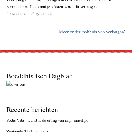
verminderen. In sommige teksten wordt dit vermogen
‘boeddhanatuur’ genoemd.
Meer onder 'pakhuis van verlangen'
Footer
Boeddhistisch Dagblad
Recente berichten
Sodis Vita – kunst is de uiting van mijn innerlijk
Zentangle 31 (Enzymen)