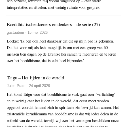
heb bezocht, leverden mij vooral 'ongeloof op – over starre
interpretaties en rituelen, met weinig ruimte voor gesprek.'
Boeddhistische doeners en denkers – de serie (27)
gastauteur - 15 mei 2026
Loekie: 'Ik ben ook heel dankbaar dat dit op mijn pad is gekomen.
Dat het voor mij als leek mogelijk is om met een groep van 60
mensen tien dagen op de Drentse hei samen te mediteren en te leren
over het boeddhisme, dat is echt heel bijzonder.’
Taigu – Het lijden in de wereld
Jules Prast - 24 april 2026
Het komt Taigu voor dat boeddhisme te vaak gaat over ‘verlichting’
en te weinig over het lijden in de wereld, dat eerst moet worden
opgelost voordat iemand zich in spirituele zin bevrijd kan wanen. Het
existentiële kerndilemma van boeddhisme is dat wij ieder delen in de
rotheid van de wereld, terwijl wij over het vermogen beschikken onze
bevrijding dichterbij te brengen door het lijden van de ander te