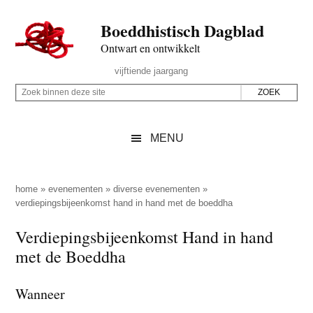
Door
Skip
Spring
Spring
Boeddhistisch Dagblad
naar
to
naar
naar
de
secondary
de
de
Ontwart en ontwikkelt
hoofd
menu
eerste
voettekst
Header
vijftiende jaargang
inhoud
sidebar
Rechts
Z
Z
o
o
e
e
MENU
k
k
b
o
i
p
home
»
evenementen
»
diverse evenementen
»
n
verdiepingsbijeenkomst hand in hand met de boeddha
d
n
e
Verdiepingsbijeenkomst Hand in hand
e
z
met de Boeddha
n
e
d
s
Wanneer
e
i
z