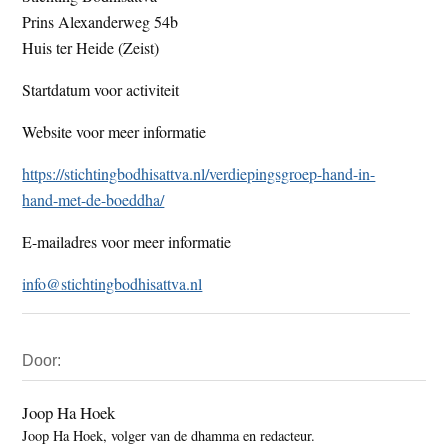
Prins Alexanderweg 54b
Huis ter Heide (Zeist)
Startdatum voor activiteit
Website voor meer informatie
https://stichtingbodhisattva.nl/verdiepingsgroep-hand-in-
hand-met-de-boeddha/
E-mailadres voor meer informatie
info@stichtingbodhisattva.nl
Primaire
Door:
Sidebar
Joop Ha Hoek
Joop Ha Hoek, volger van de dhamma en redacteur.