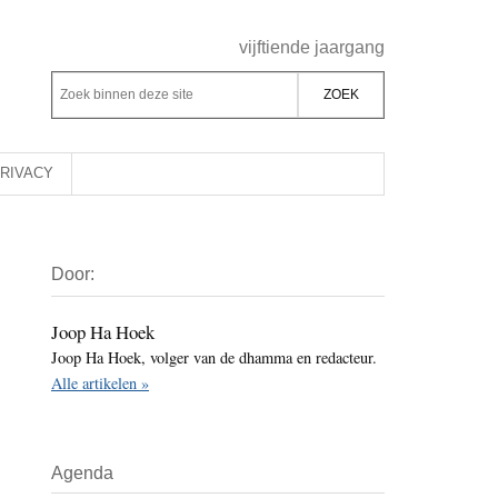
Header
vijftiende jaargang
Rechts
Z
Z
o
o
e
e
k
k
RIVACY
b
o
i
p
Primaire
n
d
Door:
Sidebar
n
e
e
z
Joop Ha Hoek
n
Joop Ha Hoek, volger van de dhamma en redacteur.
e
d
Alle artikelen »
s
e
i
z
t
e
Agenda
e
s