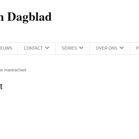
h Dagblad
IEUWS
CONTACT
SERIES
OVER ONS
P
uw mantrachant
t