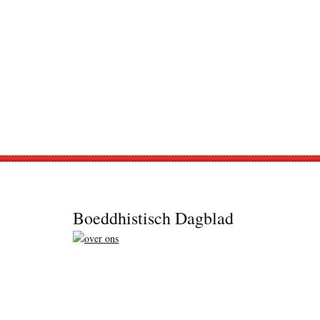
Footer
Boeddhistisch Dagblad