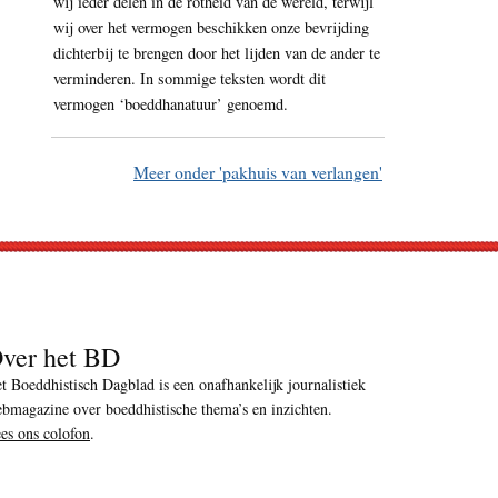
wij ieder delen in de rotheid van de wereld, terwijl
wij over het vermogen beschikken onze bevrijding
dichterbij te brengen door het lijden van de ander te
verminderen. In sommige teksten wordt dit
vermogen ‘boeddhanatuur’ genoemd.
Meer onder 'pakhuis van verlangen'
ver het BD
t Boeddhistisch Dagblad is een onafhankelijk journalistiek
bmagazine over boeddhistische thema’s en inzichten.
es ons colofon
.