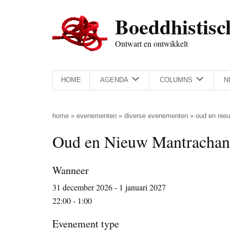
Door
Skip
Spring
Spring
Boeddhistisc
naar
to
naar
naar
de
secondary
de
de
Ontwart en ontwikkelt
hoofd
menu
eerste
voettekst
inhoud
sidebar
HOME
AGENDA
COLUMNS
N
home
»
evenementen
»
diverse evenementen
»
oud en nie
Oud en Nieuw Mantrachan
Wanneer
31 december 2026 - 1 januari 2027
22:00 - 1:00
Evenement type