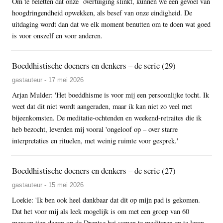
Om te beletten dat onze overtuiging slinkt, kunnen we een gevoel van
hoogdringendheid opwekken, als besef van onze eindigheid. De
uitdaging wordt dan dat we elk moment benutten om te doen wat goed
is voor onszelf en voor anderen.
Boeddhistische doeners en denkers – de serie (29)
gastauteur - 17 mei 2026
Arjan Mulder: 'Het boeddhisme is voor mij een persoonlijke tocht. Ik
weet dat dit niet wordt aangeraden, maar ik kan niet zo veel met
bijeenkomsten. De meditatie-ochtenden en weekend-retraites die ik
heb bezocht, leverden mij vooral 'ongeloof op – over starre
interpretaties en rituelen, met weinig ruimte voor gesprek.'
Boeddhistische doeners en denkers – de serie (27)
gastauteur - 15 mei 2026
Loekie: 'Ik ben ook heel dankbaar dat dit op mijn pad is gekomen.
Dat het voor mij als leek mogelijk is om met een groep van 60
mensen tien dagen op de Drentse hei samen te mediteren en te leren