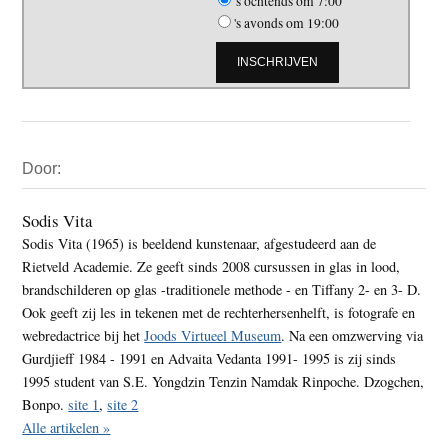
's ochtends om 7:00
's avonds om 19:00
Primaire
Door:
Sidebar
Sodis Vita
Sodis Vita (1965) is beeldend kunstenaar, afgestudeerd aan de
Rietveld Academie. Ze geeft sinds 2008 cursussen in glas in lood,
brandschilderen op glas -traditionele methode - en Tiffany 2- en 3- D.
Ook geeft zij les in tekenen met de rechterhersenhelft, is fotografe en
webredactrice bij het
Joods Virtueel Museum
. Na een omzwerving via
Gurdjieff 1984 - 1991 en Advaita Vedanta 1991- 1995 is zij sinds
1995 student van S.E. Yongdzin Tenzin Namdak Rinpoche. Dzogchen,
Bonpo.
site 1
,
site 2
Alle artikelen »