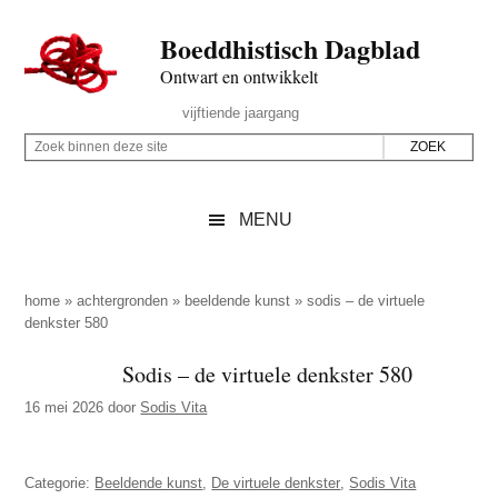
Door
Skip
Spring
Spring
Boeddhistisch Dagblad
naar
to
naar
naar
de
secondary
de
de
Ontwart en ontwikkelt
hoofd
menu
eerste
voettekst
Header
vijftiende jaargang
inhoud
sidebar
Rechts
Z
Z
o
o
e
e
MENU
k
k
b
o
i
p
home
»
achtergronden
»
beeldende kunst
»
sodis – de virtuele
n
denkster 580
d
n
e
Sodis – de virtuele denkster 580
e
z
n
16 mei 2026
door
Sodis Vita
e
d
s
e
i
Categorie:
Beeldende kunst
,
De virtuele denkster
,
Sodis Vita
z