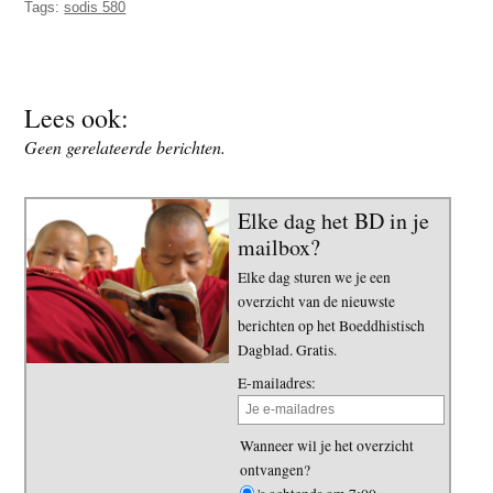
Tags:
sodis 580
t
e
e
s
i
t
Lees ook:
e
Geen gerelateerde berichten.
Elke dag het BD in je
mailbox?
Elke dag sturen we je een
overzicht van de nieuwste
berichten op het Boeddhistisch
Dagblad. Gratis.
E-mailadres:
Wanneer wil je het overzicht
ontvangen?