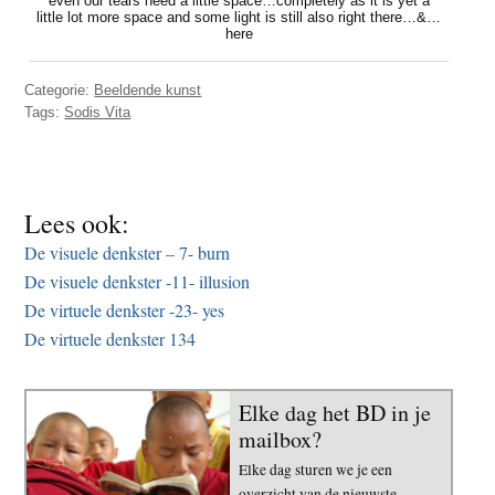
even our tears need a little space…completely as it is yet a
t
little lot more space and some light is still also right there…&…
e
here
e
s
i
Categorie:
Beeldende kunst
t
Tags:
Sodis Vita
e
Lees ook:
De visuele denkster – 7- burn
De visuele denkster -11- illusion
De virtuele denkster -23- yes
De virtuele denkster 134
Elke dag het BD in je
mailbox?
Elke dag sturen we je een
overzicht van de nieuwste