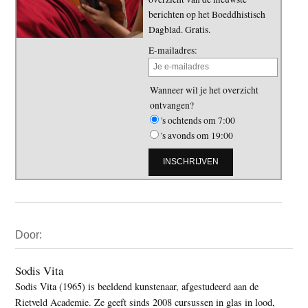
berichten op het Boeddhistisch
Dagblad. Gratis.
E-mailadres:
Wanneer wil je het overzicht
ontvangen?
's ochtends om 7:00
's avonds om 19:00
Primaire
Door:
Sidebar
Sodis Vita
Sodis Vita (1965) is beeldend kunstenaar, afgestudeerd aan de
Rietveld Academie. Ze geeft sinds 2008 cursussen in glas in lood,