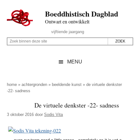
Door
Skip
Spring
Spring
Boeddhistisch Dagblad
naar
to
naar
naar
de
secondary
de
de
Ontwart en ontwikkelt
hoofd
menu
eerste
voettekst
Header
vijftiende jaargang
inhoud
sidebar
Rechts
Z
Z
o
o
e
e
MENU
k
k
b
o
i
p
home
»
achtergronden
»
beeldende kunst
»
de virtuele denkster
n
-22- sadness
d
n
e
De virtuele denkster -22- sadness
e
z
n
3 oktober 2016
door
Sodis Vita
e
d
s
e
i
z