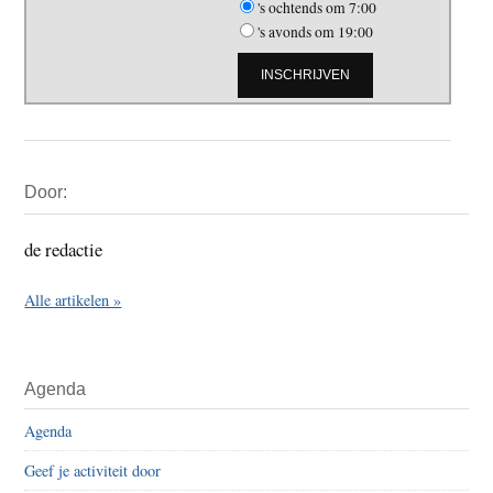
's ochtends om 7:00
's avonds om 19:00
Primaire
Door:
Sidebar
de redactie
Alle artikelen »
Agenda
Agenda
Geef je activiteit door