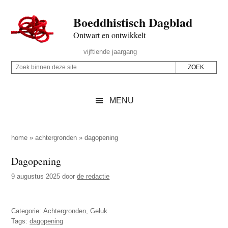
Door
Skip
Spring
Spring
Boeddhistisch Dagblad
naar
to
naar
naar
de
secondary
de
de
Ontwart en ontwikkelt
hoofd
menu
eerste
voettekst
Header
vijftiende jaargang
inhoud
sidebar
Rechts
Z
Z
o
o
e
e
MENU
k
k
b
o
i
p
home
»
achtergronden
»
dagopening
n
d
Dagopening
n
e
e
9 augustus 2025
door
de redactie
z
n
e
d
s
Categorie:
Achtergronden
,
Geluk
e
i
Tags:
dagopening
z