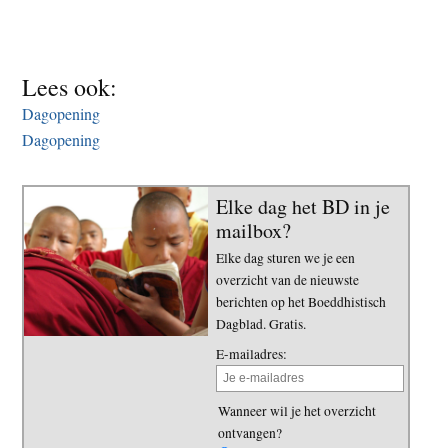
t
e
e
s
i
Lees ook:
t
Dagopening
e
Dagopening
Elke dag het BD in je
mailbox?
Elke dag sturen we je een
overzicht van de nieuwste
berichten op het Boeddhistisch
Dagblad. Gratis.
E-mailadres:
Wanneer wil je het overzicht
ontvangen?