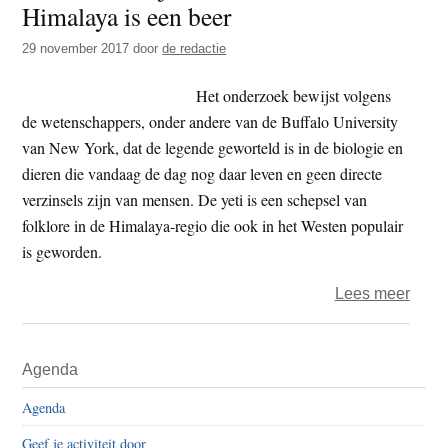
Himalaya is een beer
t
e
e
s
29 november 2017
door
de redactie
i
Het onderzoek bewijst volgens
t
de wetenschappers, onder andere van de Buffalo University
e
van New York, dat de legende geworteld is in de biologie en
dieren die vandaag de dag nog daar leven en geen directe
verzinsels zijn van mensen. De yeti is een schepsel van
folklore in de Himalaya-regio die ook in het Westen populair
is geworden.
over
Lees meer
Versc
snee
Primaire
Agenda
in
Sidebar
de
Agenda
Hima
Geef je activiteit door