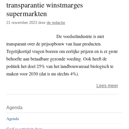
transparantie winstmarges
t
e
supermarkten
e
s
i
21 november 2023
door
de redactie
t
De voedselindustrie is niet
e
transparant over de prijsopbouw van haar producten.
Tegelijkertijd vragen boeren om eerlijke prijzen en is er grote
behoefte aan betaalbare gezonde voeding. Ook heeft de
politiek het doel 25% van het landbouwareaal biologisch te
maken voor 2030 (dat is nu slechts 4%).
over
Lees meer
Food
–
Primaire
Agenda
75%
Sidebar
Nede
Agenda
eist
Geef je activiteit door