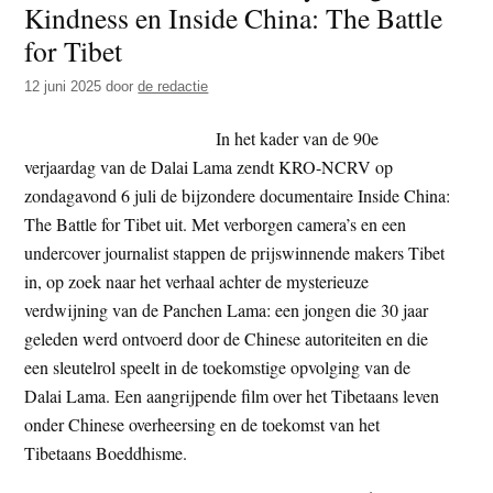
Kindness en Inside China: The Battle
t
e
for Tibet
e
s
i
12 juni 2025
door
de redactie
t
In het kader van de 90e
e
verjaardag van de Dalai Lama zendt KRO-NCRV op
zondagavond 6 juli de bijzondere documentaire Inside China:
The Battle for Tibet uit. Met verborgen camera’s en een
undercover journalist stappen de prijswinnende makers Tibet
in, op zoek naar het verhaal achter de mysterieuze
verdwijning van de Panchen Lama: een jongen die 30 jaar
geleden werd ontvoerd door de Chinese autoriteiten en die
een sleutelrol speelt in de toekomstige opvolging van de
Dalai Lama. Een aangrijpende film over het Tibetaans leven
onder Chinese overheersing en de toekomst van het
Tibetaans Boeddhisme.