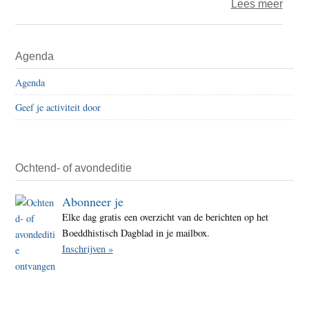
over
Lees meer
Boedd
Blik
Primaire
Agenda
–
Sidebar
My
Agenda
Relig
Geef je activiteit door
is
Kind
en
Insid
Ochtend- of avondeditie
China
Abonneer je
The
Elke dag gratis een overzicht van de berichten op het
Battl
Boeddhistisch Dagblad in je mailbox.
for
Inschrijven »
Tibet