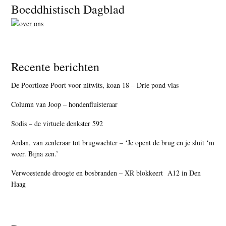
Footer
Boeddhistisch Dagblad
Recente berichten
De Poortloze Poort voor nitwits, koan 18 – Drie pond vlas
Column van Joop – hondenfluisteraar
Sodis – de virtuele denkster 592
Ardan, van zenleraar tot brugwachter – ‘Je opent de brug en je sluit ‘m
weer. Bijna zen.’
Verwoestende droogte en bosbranden – XR blokkeert A12 in Den
Haag