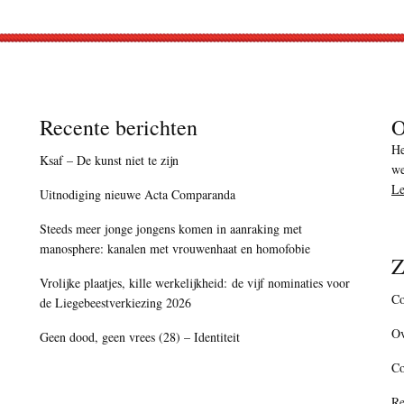
Recente berichten
O
He
Ksaf – De kunst niet te zijn
we
Le
Uitnodiging nieuwe Acta Comparanda
Steeds meer jonge jongens komen in aanraking met
manosphere: kanalen met vrouwenhaat en homofobie
Z
Vrolijke plaatjes, kille werkelijkheid: de vijf nominaties voor
Co
de Liegebeestverkiezing 2026
Ov
Geen dood, geen vrees (28) – Identiteit
C
Re