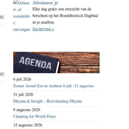
Abonneer je
i
Elke dag gratis een overzicht van de
t
berichten op het Boeddhistisch Dagblad
over
er
e
in je mailbox.
De
Inschrijven »
virtuele
denkster
175
over
er
6 juli 2026
De
Zomer Avond Zen in Arnhem 6 juli -31 augustus
virtuele
31 juli 2026
denkster
Dhyana & Insight – Reevaluating Dhyana
175
9 augustus 2026
Chanting for World Peace
12 augustus 2026