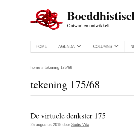
Door
Skip
Spring
Spring
Boeddhistisc
naar
to
naar
naar
de
secondary
de
de
Ontwart en ontwikkelt
hoofd
menu
eerste
voettekst
inhoud
sidebar
HOME
AGENDA
COLUMNS
N
home
»
tekening 175/68
tekening 175/68
De virtuele denkster 175
25 augustus 2018
door
Sodis Vita