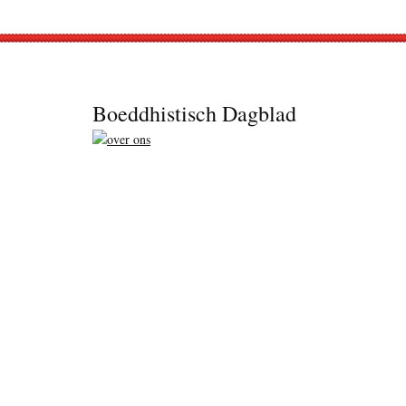
Footer
Boeddhistisch Dagblad