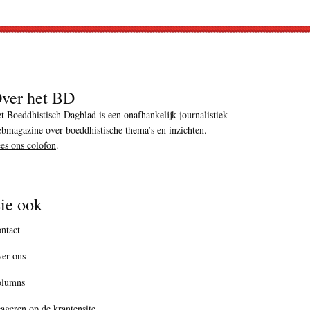
ver het BD
t Boeddhistisch Dagblad is een onafhankelijk journalistiek
bmagazine over boeddhistische thema’s en inzichten.
es ons colofon
.
ie ook
ntact
er ons
olumns
ageren op de krantensite