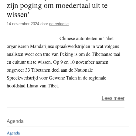
zijn poging om moedertaal uit te
t
e
wissen’
e
s
i
14 november 2024
door
de redactie
t
Chinese autoriteiten in Tibet
e
organiseren Mandarijnse spraakwedstrijden in wat volgens
analisten weer een truc van Peking is om de Tibetaanse taal
en cultuur uit te wissen. Op 9 en 10 november namen
ongeveer 33 Tibetanen deel aan de Nationale
Spreekwedstrijd voor Gewone Talen in de regionale
hoofdstad Lhasa van Tibet.
over
Lees meer
‘Taal
Mand
Primaire
Agenda
in
Sidebar
Tibet
Agenda