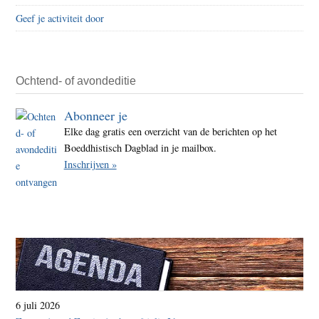
zijn
Geef je activiteit door
pogi
om
moed
uit
Ochtend- of avondeditie
te
Abonneer je
wisse
Elke dag gratis een overzicht van de berichten op het
Boeddhistisch Dagblad in je mailbox.
Inschrijven »
6 juli 2026