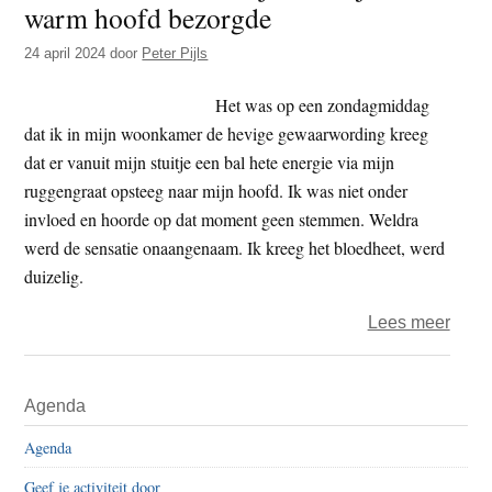
warm hoofd bezorgde
t
e
e
s
24 april 2024
door
Peter Pijls
i
Het was op een zondagmiddag
t
dat ik in mijn woonkamer de hevige gewaarwording kreeg
e
dat er vanuit mijn stuitje een bal hete energie via mijn
ruggengraat opsteeg naar mijn hoofd. Ik was niet onder
invloed en hoorde op dat moment geen stemmen. Weldra
werd de sensatie onaangenaam. Ik kreeg het bloedheet, werd
duizelig.
over
Lees meer
Kunda
het
Primaire
Agenda
adder
Sidebar
dat
Agenda
mij
Geef je activiteit door