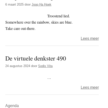
t
6 maart 2025
door
Joop Ha Hoek
e
e
s
Troostend lied.
i
Somewhere over the rainbow, skies are blue.
t
Take care out-there.
e
over
Lees meer
Het
jaar
De virtuele denkster 490
2025
–
24 augustus 2024
door
Sodis Vita
dag
65
…
–
over
Lees meer
Cono
De
virtue
Primaire
Agenda
denks
Sidebar