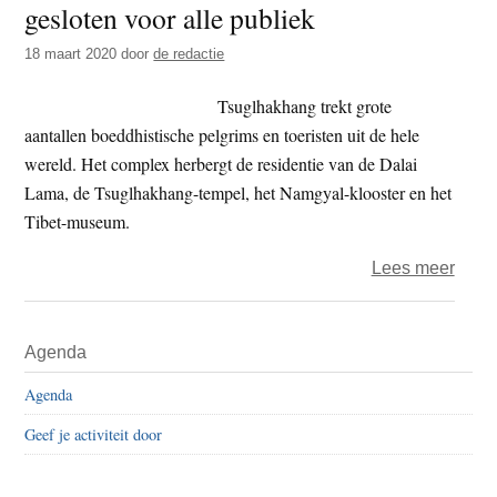
gesloten voor alle publiek
t
e
e
s
18 maart 2020
door
de redactie
i
Tsuglhakhang trekt grote
t
aantallen boeddhistische pelgrims en toeristen uit de hele
e
wereld. Het complex herbergt de residentie van de Dalai
Lama, de Tsuglhakhang-tempel, het Namgyal-klooster en het
Tibet-museum.
over
Lees meer
Resid
Dalai
Primaire
Agenda
Lam
Sidebar
in
Agenda
India
Geef je activiteit door
geslo
voor