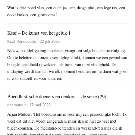
Wat is drie pond vlas, een oude jas, een droge plas, een lege tas, een
dood karkas, een gasmoeras?
Ksaf – De kunst van het geluk 1
Ksaf Vandeputte - 22 juli 2026
Nieuw, positief gedrag inoefenen vraagt om volgehouden overtuiging.
Om te beletten dat onze overtuiging slinkt, kunnen we een gevoel van
hoogdringendheid opwekken, als besef van onze eindigheid. De
uitdaging wordt dan dat we elk moment benutten om te doen wat goed
is voor onszelf en voor anderen.
Boeddhistische doeners en denkers – de serie (29)
gastauteur - 17 mei 2026
Arjan Mulder: 'Het boeddhisme is voor mij een persoonlijke tocht. Ik
weet dat dit niet wordt aangeraden, maar ik kan niet zo veel met
bijeenkomsten. De meditatie-ochtenden en weekend-retraites die ik
heb bezocht, leverden mij vooral 'ongeloof op – over starre