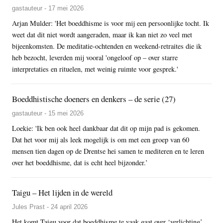
gastauteur - 17 mei 2026
Arjan Mulder: 'Het boeddhisme is voor mij een persoonlijke tocht. Ik
weet dat dit niet wordt aangeraden, maar ik kan niet zo veel met
bijeenkomsten. De meditatie-ochtenden en weekend-retraites die ik
heb bezocht, leverden mij vooral 'ongeloof op – over starre
interpretaties en rituelen, met weinig ruimte voor gesprek.'
Boeddhistische doeners en denkers – de serie (27)
gastauteur - 15 mei 2026
Loekie: 'Ik ben ook heel dankbaar dat dit op mijn pad is gekomen.
Dat het voor mij als leek mogelijk is om met een groep van 60
mensen tien dagen op de Drentse hei samen te mediteren en te leren
over het boeddhisme, dat is echt heel bijzonder.’
Taigu – Het lijden in de wereld
Jules Prast - 24 april 2026
Het komt Taigu voor dat boeddhisme te vaak gaat over ‘verlichting’