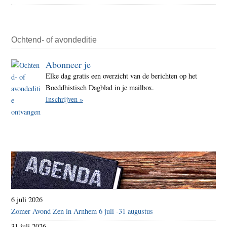
dood
17
duiz
Ochtend- of avondeditie
Pales
Abonneer je
kinde
Elke dag gratis een overzicht van de berichten op het
Boeddhistisch Dagblad in je mailbox.
Inschrijven »
6 juli 2026
Zomer Avond Zen in Arnhem 6 juli -31 augustus
31 juli 2026