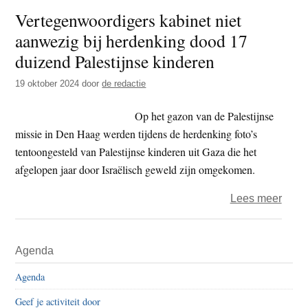
t
Vertegenwoordigers kabinet niet
e
e
s
aanwezig bij herdenking dood 17
i
duizend Palestijnse kinderen
t
19 oktober 2024
door
de redactie
e
Op het gazon van de Palestijnse
missie in Den Haag werden tijdens de herdenking foto’s
tentoongesteld van Palestijnse kinderen uit Gaza die het
afgelopen jaar door Israëlisch geweld zijn omgekomen.
over
Lees meer
Vert
kabin
Primaire
Agenda
niet
Sidebar
aanw
Agenda
bij
Geef je activiteit door
herd